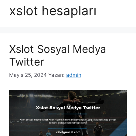
xslot hesapları
Xslot Sosyal Medya
Twitter
Mayıs 25, 2024
Yazarı:
admin