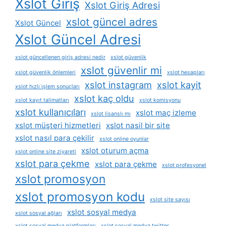
Xslot Giriş
Xslot Giriş Adresi
xslot güncel adres
Xslot Güncel
Xslot Güncel Adresi
xslot güncellenen giriş adresi nedir
xslot güvenlik
xslot güvenlir mi
xslot güvenlik önlemleri
xslot hesapları
xslot instagram
xslot kayit
xslot hızlı i̇şlem sonuçları
xslot kaç oldu
xslot kayıt talimatları
xslot komisyonu
xslot kullanıcıları
xslot maç izleme
xslot lisanslı mı
xslot müşteri hizmetleri
xslot nasil bir site
xslot nasıl para çekilir
xslot online oyunlar
xslot oturum açma
xslot online site ziyareti
xslot para çekme
xslot para çekme
xslot profesyonel
xslot promosyon
xslot promosyon kodu
xslot site sayısı
xslot sosyal medya
xslot sosyal ağları
xslot sosyal medya platformları
xslot sosyal medya twitter