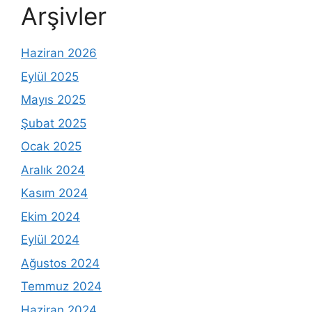
Arşivler
Haziran 2026
Eylül 2025
Mayıs 2025
Şubat 2025
Ocak 2025
Aralık 2024
Kasım 2024
Ekim 2024
Eylül 2024
Ağustos 2024
Temmuz 2024
Haziran 2024