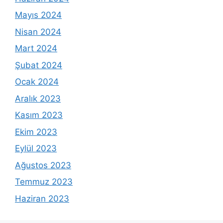
Mayıs 2024
Nisan 2024
Mart 2024
Şubat 2024
Ocak 2024
Aralık 2023
Kasım 2023
Ekim 2023
Eylül 2023
Ağustos 2023
Temmuz 2023
Haziran 2023