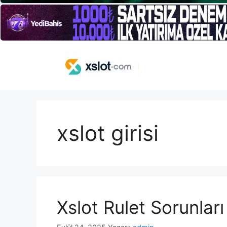
İçeriğe
atla
xslot girisi
Xslot Rulet Sorunları