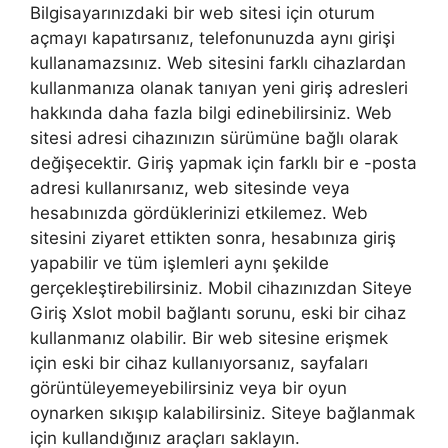
Bilgisayarınızdaki bir web sitesi için oturum
açmayı kapatırsanız, telefonunuzda aynı girişi
kullanamazsınız. Web sitesini farklı cihazlardan
kullanmanıza olanak tanıyan yeni giriş adresleri
hakkında daha fazla bilgi edinebilirsiniz. Web
sitesi adresi cihazınızın sürümüne bağlı olarak
değişecektir. Giriş yapmak için farklı bir e -posta
adresi kullanırsanız, web sitesinde veya
hesabınızda gördüklerinizi etkilemez. Web
sitesini ziyaret ettikten sonra, hesabınıza giriş
yapabilir ve tüm işlemleri aynı şekilde
gerçekleştirebilirsiniz. Mobil cihazınızdan Siteye
Giriş Xslot mobil bağlantı sorunu, eski bir cihaz
kullanmanız olabilir. Bir web sitesine erişmek
için eski bir cihaz kullanıyorsanız, sayfaları
görüntüleyemeyebilirsiniz veya bir oyun
oynarken sıkışıp kalabilirsiniz. Siteye bağlanmak
için kullandığınız araçları saklayın.