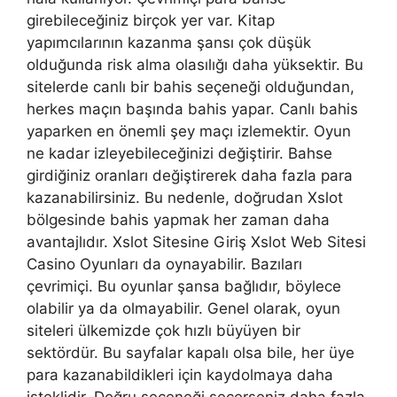
girebileceğiniz birçok yer var. Kitap
yapımcılarının kazanma şansı çok düşük
olduğunda risk alma olasılığı daha yüksektir. Bu
sitelerde canlı bir bahis seçeneği olduğundan,
herkes maçın başında bahis yapar. Canlı bahis
yaparken en önemli şey maçı izlemektir. Oyun
ne kadar izleyebileceğinizi değiştirir. Bahse
girdiğiniz oranları değiştirerek daha fazla para
kazanabilirsiniz. Bu nedenle, doğrudan Xslot
bölgesinde bahis yapmak her zaman daha
avantajlıdır. Xslot Sitesine Giriş Xslot Web Sitesi
Casino Oyunları da oynayabilir. Bazıları
çevrimiçi. Bu oyunlar şansa bağlıdır, böylece
olabilir ya da olmayabilir. Genel olarak, oyun
siteleri ülkemizde çok hızlı büyüyen bir
sektördür. Bu sayfalar kapalı olsa bile, her üye
para kazanabildikleri için kaydolmaya daha