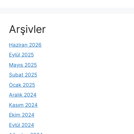
Arşivler
Haziran 2026
Eylül 2025
Mayıs 2025
Şubat 2025
Ocak 2025
Aralık 2024
Kasım 2024
Ekim 2024
Eylül 2024