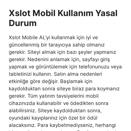
Xslot Mobil Kullanım Yasal
Durum
Xslot Mobile AL’yi kullanmak için iyi ve
güncellenmiş bir tarayıcıya sahip olmanız
gerekir. Siteyi almak için bazı şeyler yapmanız
gerekir. Nedenini anlamak için, sayfayı giriş
yapmak ve görüntülemek için telefonunuzu veya
tabletinizi kullanın. Satın alma nedenleri
etkinliğe göre değişir. Başlamak için
kaydolduktan sonra siteye biraz para koymanız
gerekir. Tüm yatırım tavsiyelerini mobil
cihazınızda kullanabilir ve ödedikten sonra
alabilirsiniz. Siteye kaydolduktan sonra,
oyundaki kayıplarınız için özel bir ödül
alacaksınız. Para kaybetmediyseniz, herhangi