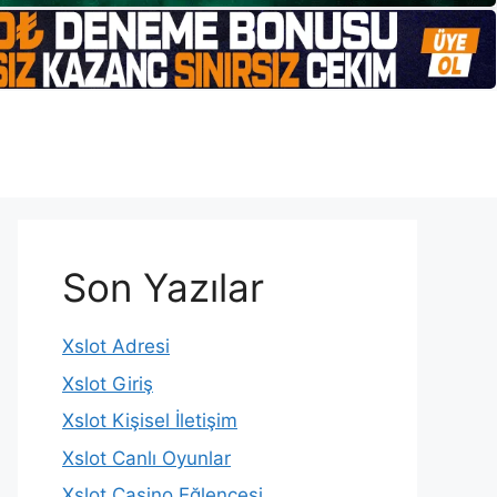
Son Yazılar
Xslot Adresi
Xslot Giriş
Xslot Kişisel İletişim
Xslot Canlı Oyunlar
Xslot Casino Eğlencesi