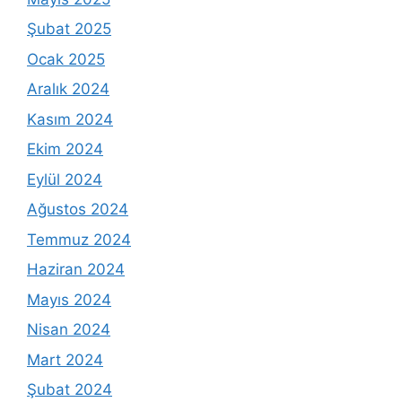
Şubat 2025
Ocak 2025
Aralık 2024
Kasım 2024
Ekim 2024
Eylül 2024
Ağustos 2024
Temmuz 2024
Haziran 2024
Mayıs 2024
Nisan 2024
Mart 2024
Şubat 2024