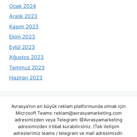
Ocak 2024
Aralık 2023
Kasım 2023
Ekim 2023
Eylül 2023
Ağustos 2023
Temmuz 2023
Haziran 2023
Avrasya'nın en büyük reklam platformunda olmak için
Microsoft Teams:
reklam@avrasyamarketing.com
adresimizden veya Telegram: @Avrasyamarketing
adresimizden irtibat kurabilirsiniz. (Tek iletişim
adreslerimiz teams / telegram ve mail adresimizdir.