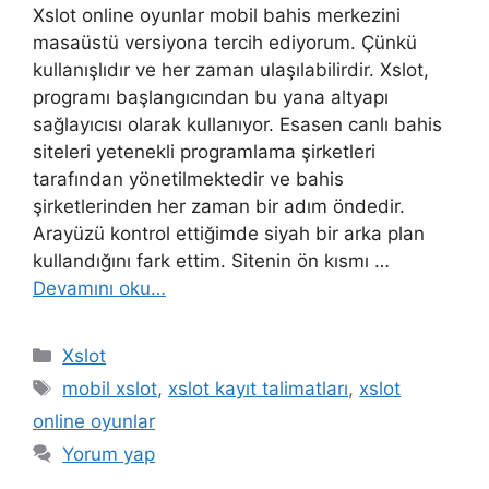
Xslot online oyunlar mobil bahis merkezini
masaüstü versiyona tercih ediyorum. Çünkü
kullanışlıdır ve her zaman ulaşılabilirdir. Xslot,
programı başlangıcından bu yana altyapı
sağlayıcısı olarak kullanıyor. Esasen canlı bahis
siteleri yetenekli programlama şirketleri
tarafından yönetilmektedir ve bahis
şirketlerinden her zaman bir adım öndedir.
Arayüzü kontrol ettiğimde siyah bir arka plan
kullandığını fark ettim. Sitenin ön kısmı …
Devamını oku…
Kategoriler
Xslot
Etiketler
mobil xslot
,
xslot kayıt talimatları
,
xslot
online oyunlar
Yorum yap