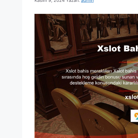
Kasım 9, 2024
Yazarı:
admin