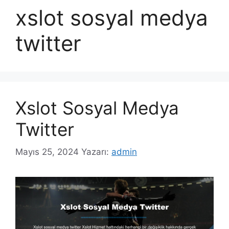
xslot sosyal medya
twitter
Xslot Sosyal Medya
Twitter
Mayıs 25, 2024
Yazarı:
admin