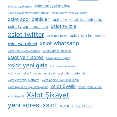
xslot sosyal medya
xslot sosyal ağları
xslot sosyal medya platformları
xslot sosyal medya twitter
xslot spor bahisleri
xslot tv
xslot tv canli maç
xslot tv izle
xslot tv canli maç izle
xslot twitter
xslot vpn kullanımı
xslot türk bahis
xslot whatsapp
xslot web sitesi
xslot yanlış yönlendirme
xslot yatırım i̇şlemleri
xslot yeni adres
xslot yeni bir giriş
xslot yeni giris
xslot yeni hizmetler
xslot çevrimdışı fırsatları
xslot çevrimiçi bahis platformları
xslot çevrimiçi platform
xslot ödeme limiti makul mü
xslot üyelik
xslot üyeler ve üye olmayanlar
xslot üyelik süreci
Xslot Şikayet
xslot üyeliği
yeni adresi xslot
yeni giris xslot