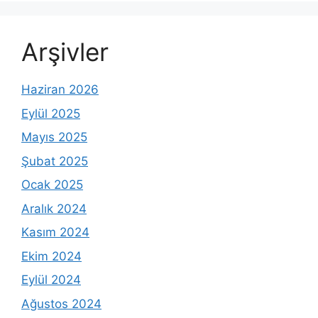
Arşivler
Haziran 2026
Eylül 2025
Mayıs 2025
Şubat 2025
Ocak 2025
Aralık 2024
Kasım 2024
Ekim 2024
Eylül 2024
Ağustos 2024