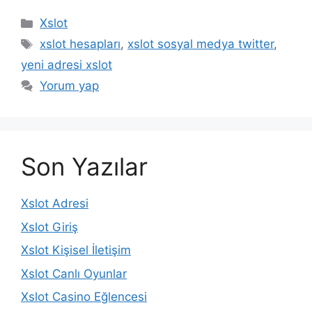
Kategoriler
Xslot
Etiketler
xslot hesapları
,
xslot sosyal medya twitter
,
yeni adresi xslot
Yorum yap
Son Yazılar
Xslot Adresi
Xslot Giriş
Xslot Kişisel İletişim
Xslot Canlı Oyunlar
Xslot Casino Eğlencesi