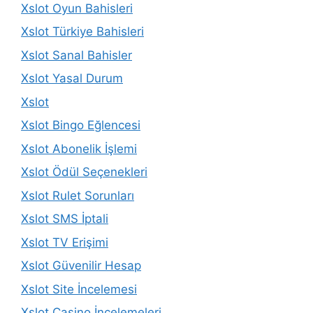
Xslot Oyun Bahisleri
Xslot Türkiye Bahisleri
Xslot Sanal Bahisler
Xslot Yasal Durum
Xslot
Xslot Bingo Eğlencesi
Xslot Abonelik İşlemi
Xslot Ödül Seçenekleri
Xslot Rulet Sorunları
Xslot SMS İptali
Xslot TV Erişimi
Xslot Güvenilir Hesap
Xslot Site İncelemesi
Xslot Casino İncelemeleri