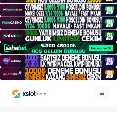
İçeriğe
atla
Menü