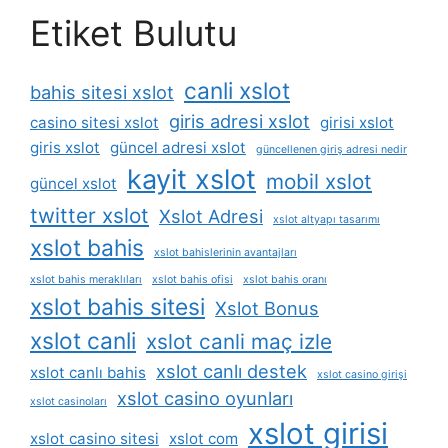
Etiket Bulutu
canli xslot
bahis sitesi xslot
giris adresi xslot
casino sitesi xslot
girisi xslot
giris xslot
güncel adresi xslot
güncellenen giriş adresi nedir
kayit xslot
mobil xslot
güncel xslot
twitter xslot
Xslot Adresi
xslot altyapı tasarımı
xslot bahis
xslot bahislerinin avantajları
xslot bahis meraklıları
xslot bahis ofisi
xslot bahis oranı
xslot bahis sitesi
Xslot Bonus
xslot canli
xslot canli maç izle
xslot canlı destek
xslot canlı bahis
xslot casino girişi
xslot casino oyunları
xslot casinoları
xslot girisi
xslot casino sitesi
xslot com