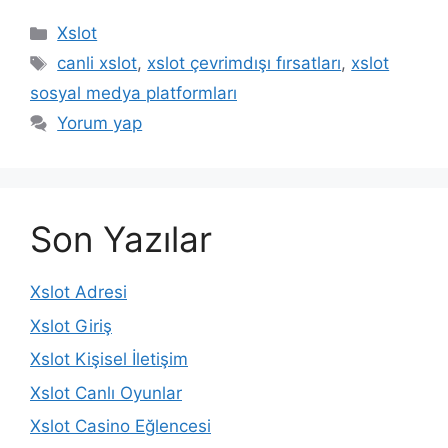
Kategoriler
Xslot
Etiketler
canli xslot
,
xslot çevrimdışı fırsatları
,
xslot
sosyal medya platformları
Yorum yap
Son Yazılar
Xslot Adresi
Xslot Giriş
Xslot Kişisel İletişim
Xslot Canlı Oyunlar
Xslot Casino Eğlencesi