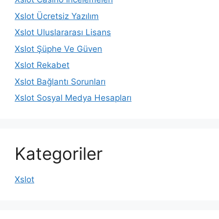
Xslot Ücretsiz Yazılım
Xslot Uluslararası Lisans
Xslot Şüphe Ve Güven
Xslot Rekabet
Xslot Bağlantı Sorunları
Xslot Sosyal Medya Hesapları
Kategoriler
Xslot