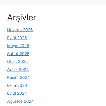
Arşivler
Haziran 2026
Eylül 2025
Mayıs 2025
Şubat 2025
Ocak 2025
Aralık 2024
Kasım 2024
Ekim 2024
Eylül 2024
Ağustos 2024