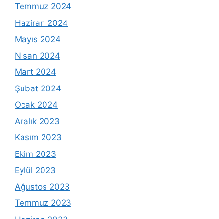
Temmuz 2024
Haziran 2024
Mayıs 2024
Nisan 2024
Mart 2024
Şubat 2024
Ocak 2024
Aralık 2023
Kasım 2023
Ekim 2023
Eylül 2023
Ağustos 2023
Temmuz 2023