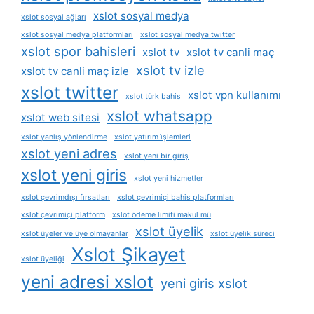
xslot sosyal medya
xslot sosyal ağları
xslot sosyal medya platformları
xslot sosyal medya twitter
xslot spor bahisleri
xslot tv
xslot tv canli maç
xslot tv izle
xslot tv canli maç izle
xslot twitter
xslot vpn kullanımı
xslot türk bahis
xslot whatsapp
xslot web sitesi
xslot yanlış yönlendirme
xslot yatırım i̇şlemleri
xslot yeni adres
xslot yeni bir giriş
xslot yeni giris
xslot yeni hizmetler
xslot çevrimdışı fırsatları
xslot çevrimiçi bahis platformları
xslot çevrimiçi platform
xslot ödeme limiti makul mü
xslot üyelik
xslot üyeler ve üye olmayanlar
xslot üyelik süreci
Xslot Şikayet
xslot üyeliği
yeni adresi xslot
yeni giris xslot