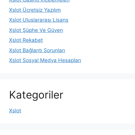
Xslot Ücretsiz Yazılım
Xslot Uluslararası Lisans
Xslot Şüphe Ve Güven
Xslot Rekabet
Xslot Bağlantı Sorunları
Xslot Sosyal Medya Hesapları
Kategoriler
Xslot