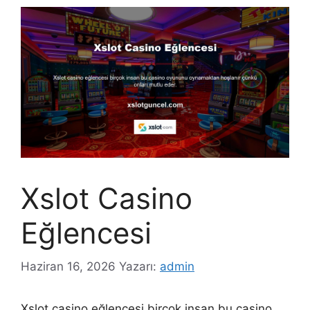
Xslot Casino
Eğlencesi
Haziran 16, 2026
Yazarı:
admin
Xslot casino eğlencesi birçok insan bu casino