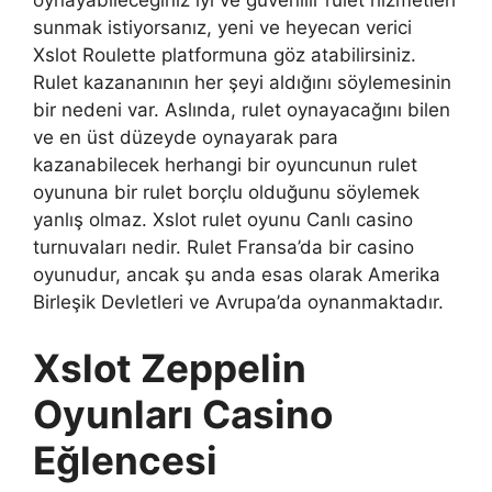
oynayabileceğiniz iyi ve güvenilir rulet hizmetleri
sunmak istiyorsanız, yeni ve heyecan verici
Xslot Roulette platformuna göz atabilirsiniz.
Rulet kazananının her şeyi aldığını söylemesinin
bir nedeni var. Aslında, rulet oynayacağını bilen
ve en üst düzeyde oynayarak para
kazanabilecek herhangi bir oyuncunun rulet
oyununa bir rulet borçlu olduğunu söylemek
yanlış olmaz. Xslot rulet oyunu Canlı casino
turnuvaları nedir. Rulet Fransa’da bir casino
oyunudur, ancak şu anda esas olarak Amerika
Birleşik Devletleri ve Avrupa’da oynanmaktadır.
Xslot Zeppelin
Oyunları Casino
Eğlencesi