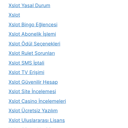
Xslot Yasal Durum
Xslot
Xslot Bingo Eğlencesi
Xslot Abonelik İşlemi
Xslot Ödül Seçenekleri
Xslot Rulet Sorunları
Xslot SMS İptali
Xslot TV Erişimi
Xslot Güvenilir Hesap
Xslot Site İncelemesi
Xslot Casino İncelemeleri
Xslot Ücretsiz Yazılım
Xslot Uluslararası Lisans