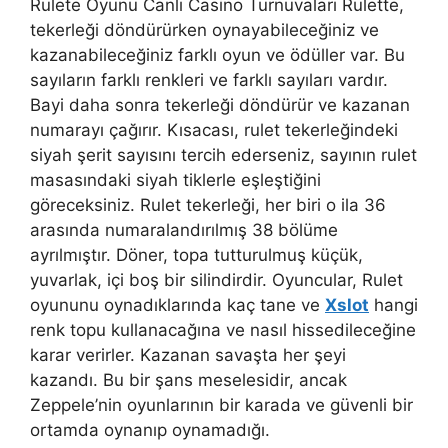
Rulete Oyunu Canlı Casino Turnuvaları Rulette,
tekerleği döndürürken oynayabileceğiniz ve
kazanabileceğiniz farklı oyun ve ödüller var. Bu
sayıların farklı renkleri ve farklı sayıları vardır.
Bayi daha sonra tekerleği döndürür ve kazanan
numarayı çağırır. Kısacası, rulet tekerleğindeki
siyah şerit sayısını tercih ederseniz, sayının rulet
masasındaki siyah tiklerle eşleştiğini
göreceksiniz. Rulet tekerleği, her biri o ila 36
arasında numaralandırılmış 38 bölüme
ayrılmıştır. Döner, topa tutturulmuş küçük,
yuvarlak, içi boş bir silindirdir. Oyuncular, Rulet
oyununu oynadıklarında kaç tane ve
Xslot
hangi
renk topu kullanacağına ve nasıl hissedileceğine
karar verirler. Kazanan savaşta her şeyi
kazandı. Bu bir şans meselesidir, ancak
Zeppele’nin oyunlarının bir karada ve güvenli bir
ortamda oynanıp oynamadığı.