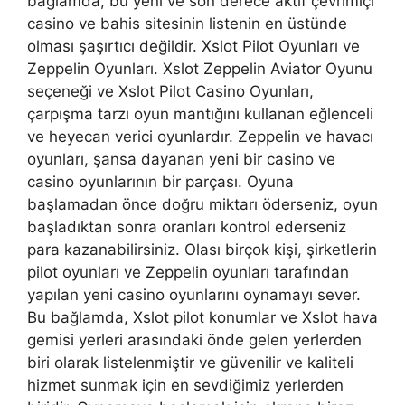
bağlamda, bu yeni ve son derece aktif çevrimiçi
casino ve bahis sitesinin listenin en üstünde
olması şaşırtıcı değildir. Xslot Pilot Oyunları ve
Zeppelin Oyunları. Xslot Zeppelin Aviator Oyunu
seçeneği ve Xslot Pilot Casino Oyunları,
çarpışma tarzı oyun mantığını kullanan eğlenceli
ve heyecan verici oyunlardır. Zeppelin ve havacı
oyunları, şansa dayanan yeni bir casino ve
casino oyunlarının bir parçası. Oyuna
başlamadan önce doğru miktarı öderseniz, oyun
başladıktan sonra oranları kontrol ederseniz
para kazanabilirsiniz. Olası birçok kişi, şirketlerin
pilot oyunları ve Zeppelin oyunları tarafından
yapılan yeni casino oyunlarını oynamayı sever.
Bu bağlamda, Xslot pilot konumlar ve Xslot hava
gemisi yerleri arasındaki önde gelen yerlerden
biri olarak listelenmiştir ve güvenilir ve kaliteli
hizmet sunmak için en sevdiğimiz yerlerden