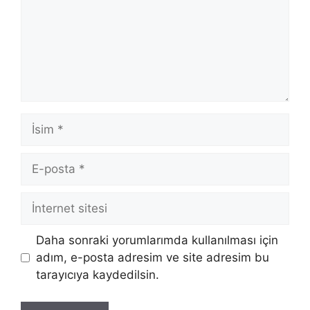
İsim
E-
posta
İnternet
sitesi
Daha sonraki yorumlarımda kullanılması için
adım, e-posta adresim ve site adresim bu
tarayıcıya kaydedilsin.