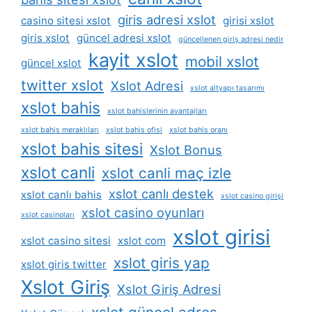
giris adresi xslot
casino sitesi xslot
girisi xslot
giris xslot
güncel adresi xslot
güncellenen giriş adresi nedir
kayit xslot
mobil xslot
güncel xslot
twitter xslot
Xslot Adresi
xslot altyapı tasarımı
xslot bahis
xslot bahislerinin avantajları
xslot bahis meraklıları
xslot bahis ofisi
xslot bahis oranı
xslot bahis sitesi
Xslot Bonus
xslot canli
xslot canli maç izle
xslot canlı destek
xslot canlı bahis
xslot casino girişi
xslot casino oyunları
xslot casinoları
xslot girisi
xslot casino sitesi
xslot com
xslot giris yap
xslot giris twitter
Xslot Giriş
Xslot Giriş Adresi