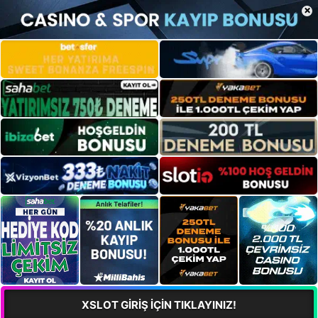
×
XSLOT GİRİŞ İÇİN TIKLAYINIZ!