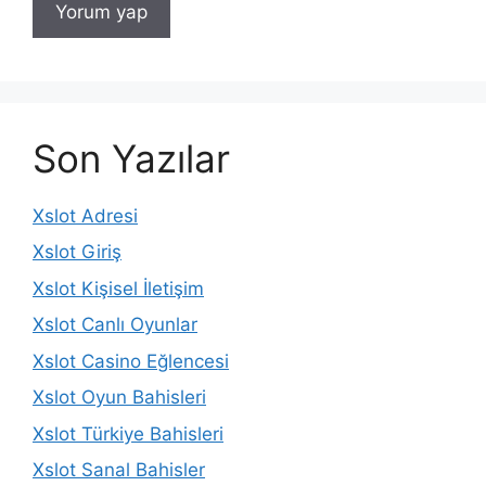
Son Yazılar
Xslot Adresi
Xslot Giriş
Xslot Kişisel İletişim
Xslot Canlı Oyunlar
Xslot Casino Eğlencesi
Xslot Oyun Bahisleri
Xslot Türkiye Bahisleri
Xslot Sanal Bahisler