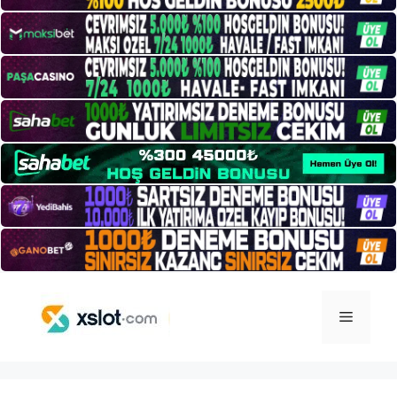
İçeriğe
atla
Menü