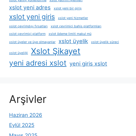
xslot yanlış yönlendirme
xslot yatırım i̇şlemleri
xslot yeni adres
xslot yeni bir giriş
xslot yeni giris
xslot yeni hizmetler
xslot çevrimdışı fırsatları
xslot çevrimiçi bahis platformları
xslot çevrimiçi platform
xslot ödeme limiti makul mü
xslot üyelik
xslot üyeler ve üye olmayanlar
xslot üyelik süreci
Xslot Şikayet
xslot üyeliği
yeni adresi xslot
yeni giris xslot
Arşivler
Haziran 2026
Eylül 2025
Mayıs 2025