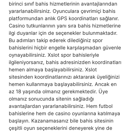
birinci sınıf bahis hizmetlerinin avantajlarından
yararlanabilirsiniz. Oyunculara çevrimiçi bahis
platformundan anlık GPS koordinatları sağlanır.
Casino tutkunlarının yanı sıra bahis hizmetlerine
ilgi duyanlar için de seçenekler bulunmaktadır.
Bu adımları takip ederek dilediğiniz spor
bahislerini hiçbir engelle karşılaşmadan güvenle
oynayabilirsiniz. Xslot spor bahisleriyle
ilgileniyorsanız, bahis adresinizden koordinatları
hemen almaya başlayabilirsiniz. Xslot
sitesinden koordinatlarınızı aktararak üyeliğinizi
hemen kullanmaya başlayabilirsiniz. Ancak en
az 18 yaşında olmanız gerekmektedir. Üye
olmanız sonucunda sitenin sağladığı
avantajlardan yararlanabilirsiniz. Hem futbol
bahislerine hem de casino oyunlarına katılmaya
başlayın. Kazanamasanız bile bahis sitesinin
çeşitli oyun seçeneklerini deneyerek yine de