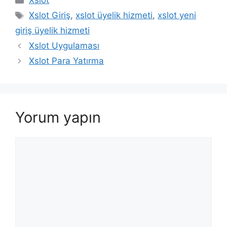
Xslot
Etiketler
Xslot Giriş
,
xslot üyelik hizmeti
,
xslot yeni
giriş üyelik hizmeti
Xslot Uygulaması
Xslot Para Yatırma
Yorum yapın
Yorum