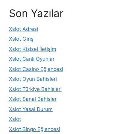
Son Yazılar
Xslot Adresi
Xslot Giriş
Xslot Kişisel İletişim
Xslot Canlı Oyunlar
Xslot Casino Eğlencesi
Xslot Oyun Bahisleri
Xslot Türkiye Bahisleri
Xslot Sanal Bahisler
Xslot Yasal Durum
Xslot
Xslot Bingo Eğlencesi