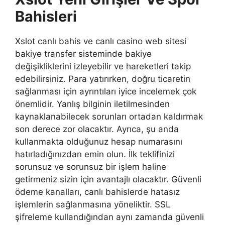
Bahisleri
Xslot canlı bahis ve canlı casino web sitesi
bakiye transfer sisteminde bakiye
değişikliklerini izleyebilir ve hareketleri takip
edebilirsiniz. Para yatırırken, doğru ticaretin
sağlanması için ayrıntıları iyice incelemek çok
önemlidir. Yanlış bilginin iletilmesinden
kaynaklanabilecek sorunları ortadan kaldırmak
son derece zor olacaktır. Ayrıca, şu anda
kullanmakta olduğunuz hesap numarasını
hatırladığınızdan emin olun. İlk teklifinizi
sorunsuz ve sorunsuz bir işlem haline
getirmeniz sizin için avantajlı olacaktır. Güvenli
ödeme kanalları, canlı bahislerde hatasız
işlemlerin sağlanmasına yöneliktir. SSL
şifreleme kullandığından aynı zamanda güvenli