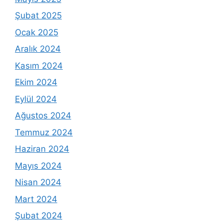
Şubat 2025
Ocak 2025
Aralık 2024
Kasım 2024
Ekim 2024
Eylül 2024
Ağustos 2024
Temmuz 2024
Haziran 2024
Mayıs 2024
Nisan 2024
Mart 2024
Şubat 2024