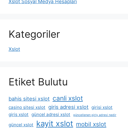
Xslot Sosyal Medya Hesapları
Kategoriler
Xslot
Etiket Bulutu
canli xslot
bahis sitesi xslot
giris adresi xslot
casino sitesi xslot
girisi xslot
giris xslot
güncel adresi xslot
güncellenen giriş adresi nedir
kayit xslot
mobil xslot
güncel xslot