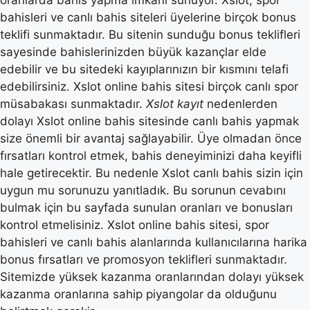
bahisleri ve canlı bahis siteleri üyelerine birçok bonus
teklifi sunmaktadır. Bu sitenin sunduğu bonus teklifleri
sayesinde bahislerinizden büyük kazançlar elde
edebilir ve bu sitedeki kayıplarınızın bir kısmını telafi
edebilirsiniz. Xslot online bahis sitesi birçok canlı spor
müsabakası sunmaktadır.
Xslot kayıt
nedenlerden
dolayı Xslot online bahis sitesinde canlı bahis yapmak
size önemli bir avantaj sağlayabilir. Üye olmadan önce
fırsatları kontrol etmek, bahis deneyiminizi daha keyifli
hale getirecektir. Bu nedenle Xslot canlı bahis sizin için
uygun mu sorunuzu yanıtladık. Bu sorunun cevabını
bulmak için bu sayfada sunulan oranları ve bonusları
kontrol etmelisiniz. Xslot online bahis sitesi, spor
bahisleri ve canlı bahis alanlarında kullanıcılarına harika
bonus fırsatları ve promosyon teklifleri sunmaktadır.
Sitemizde yüksek kazanma oranlarından dolayı yüksek
kazanma oranlarına sahip piyangolar da olduğunu