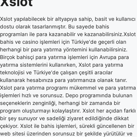
Xslot
Xslot yapılabilecek bir altyapıya sahip, basit ve kullanıcı
dostu olarak tasarlanmıştır. Bu sayede bahis
programları ile para kazanabilir ve kazanabilirsiniz.Xslot
bahis ve casino işlemleri için Türkiye'de geçerli olan
herhangi bir para yatırma yöntemini kullanabilirsiniz.
Birçok bahisçi para yatırma işlemleri için Avrupa para
yatırma sistemlerini kullanırken, Xslot para yatırma
teknolojisi ve Türkiye'de çalışan çeşitli aracılar
kullanarak hesabınıza para yatırmanıza olanak tanır.
Xslot para yatırma programı mükemmel ve para yatırma
işlemleri hızlı ve sorunsuz. Depo programında bulunan
seçeneklerin zenginliği, herhangi bir zamanda bir
program oluşturmayı kolaylaştırır. Xslot her açıdan farklı
bir şey sunuyor ve sadeliği ziyaret edildiğinde dikkat
çekiyor. Xslot ile bahis işlemleri, sürekli güncellenen bir
web sitesi üzerinden sorunsuz bir şekilde yürütülür ve