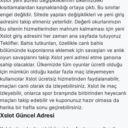
Xslot yeni adresi değişikliklerinin ülkemizdeki
kısıtlamalardan kaynaklandığı ortaya çıktı. Bu sınırlar
engel değildir. Sitede yapılan değişiklikleri ve yeni giriş
adresini takip etmeniz yeterlidir. Değerli okurlarımızın
bu sitenin hizmetlerinden mahrum kalmaması için yeni
Xslot giriş adresini her zaman ana sayfada tutuyoruz
Teklifler. Bahis tutkunları, özellikle canlı bahis
bölümünde kuponlarına eklemek için savaşları ve anlık
oyun savaşlarını takip
Xslot yeni adresi
etme şansına
sahip olacaklar. Ülkemizde tüm oyunlar ücretli olduğu
için mümkün olduğu kadar fazla maç izleyemeyen
kullanıcılar Xslot ücretsiz hizmetinden faydalanabilir,
maçları canlı olarak da izleyebilirsiniz. Xslot ile maç
izleyebilir, onlarca spor branşında birbirinden heyecanlı
maçları takip edebilir ve kuponunuz hazır olmasa da
harika bir hafta sonu geçirebilirsiniz.
Xslot Güncel Adresi