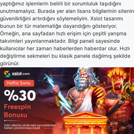
yaptığımız işlemlerin belirli bir sorumluluk taşıdığını
unutmamalıyız. Burada yer alan lisans bilgilerinin sitenin
güvenilirliğini artırdığını söylemeliyim. Xslot tasarımı
bunun bir tür matematiğe dayandığını gösteriyor.
Örneğin, ana sayfadan hızlı erişim için çeşitli yarışma
takvimleri yayınlanmaktadır. Bilgi paneli sayesinde
kullanıcılar her zaman haberlerden haberdar olur. Hızlı
değiştirme sekmeleri bu klasik panele dağılmış şekilde
görünür.