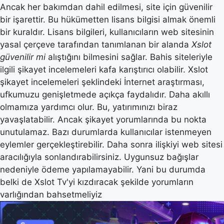
Ancak her bakımdan dahil edilmesi, site için güvenilir
bir işarettir. Bu hükümetten lisans bilgisi almak önemli
bir kuraldır. Lisans bilgileri, kullanıcıların web sitesinin
yasal çerçeve tarafından tanımlanan bir alanda
Xslot
güvenilir mi
alıştığını bilmesini sağlar. Bahis siteleriyle
ilgili şikayet incelemeleri kafa karıştırıcı olabilir. Xslot
şikayet incelemeleri şeklindeki İnternet araştırması,
ufkumuzu genişletmede açıkça faydalıdır. Daha akıllı
olmamıza yardımcı olur. Bu, yatırımınızı biraz
yavaşlatabilir. Ancak şikayet yorumlarında bu nokta
unutulamaz. Bazı durumlarda kullanıcılar istenmeyen
eylemler gerçekleştirebilir. Daha sonra ilişkiyi web sitesi
aracılığıyla sonlandırabilirsiniz. Uygunsuz bağışlar
nedeniyle ödeme yapılamayabilir. Yani bu durumda
belki de Xslot Tv'yi kızdıracak şekilde yorumların
varlığından bahsetmeliyiz