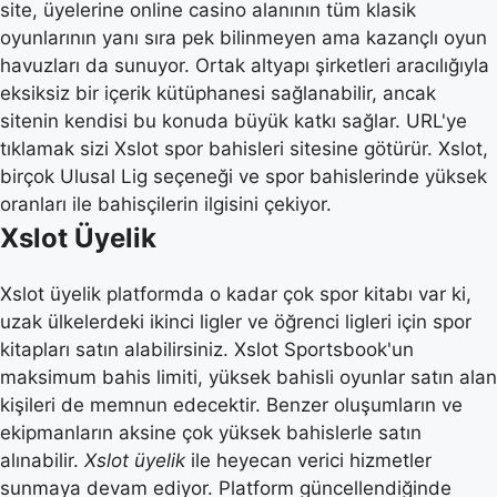
site, üyelerine online casino alanının tüm klasik
oyunlarının yanı sıra pek bilinmeyen ama kazançlı oyun
havuzları da sunuyor. Ortak altyapı şirketleri aracılığıyla
eksiksiz bir içerik kütüphanesi sağlanabilir, ancak
sitenin kendisi bu konuda büyük katkı sağlar. URL'ye
tıklamak sizi Xslot spor bahisleri sitesine götürür. Xslot,
birçok Ulusal Lig seçeneği ve spor bahislerinde yüksek
oranları ile bahisçilerin ilgisini çekiyor.
Xslot Üyelik
Xslot üyelik platformda o kadar çok spor kitabı var ki,
uzak ülkelerdeki ikinci ligler ve öğrenci ligleri için spor
kitapları satın alabilirsiniz. Xslot Sportsbook'un
maksimum bahis limiti, yüksek bahisli oyunlar satın alan
kişileri de memnun edecektir. Benzer oluşumların ve
ekipmanların aksine çok yüksek bahislerle satın
alınabilir.
Xslot üyelik
ile heyecan verici hizmetler
sunmaya devam ediyor. Platform güncellendiğinde