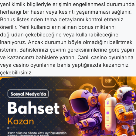
yeni kimlik bilgileriyle erişimin engellenmesi durumunda
herhangi bir hasar veya kesinti yaşanmaması sağlanır.
Bonus listesinden tema detaylarını kontrol etmeniz
önerilir. Yeni kullanıcıların alınan bonus miktarını
doğrudan çekebileceğine veya kullanabileceğine
inanıyoruz. Ancak durumun böyle olmadığını belirtmek
isterim. Bahislerinizi çevrim gereksinimlerine göre yapın
ve kazancınızı bahislere yatırın. Canlı casino oyunlarına
veya casino oyunlarına bahis yaptığınızda kazancınızı
çekebilirsiniz.