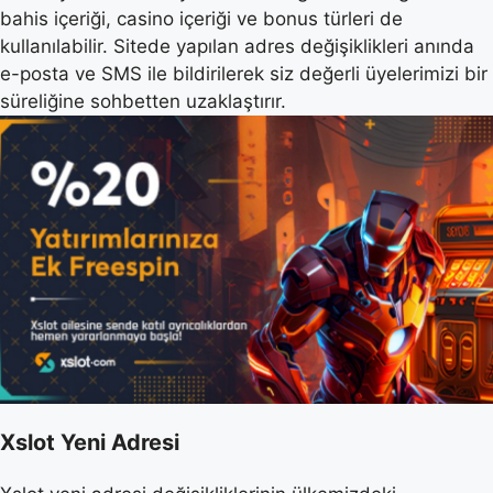
bahis içeriği, casino içeriği ve bonus türleri de
kullanılabilir. Sitede yapılan adres değişiklikleri anında
e-posta ve SMS ile bildirilerek siz değerli üyelerimizi bir
süreliğine sohbetten uzaklaştırır.
Xslot Yeni Adresi