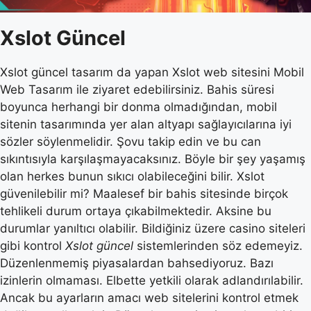
Xslot Güncel
Xslot güncel tasarım da yapan Xslot web sitesini Mobil
Web Tasarım ile ziyaret edebilirsiniz. Bahis süresi
boyunca herhangi bir donma olmadığından, mobil
sitenin tasarımında yer alan altyapı sağlayıcılarına iyi
sözler söylenmelidir. Şovu takip edin ve bu can
sıkıntısıyla karşılaşmayacaksınız. Böyle bir şey yaşamış
olan herkes bunun sıkıcı olabileceğini bilir. Xslot
güvenilebilir mi? Maalesef bir bahis sitesinde birçok
tehlikeli durum ortaya çıkabilmektedir. Aksine bu
durumlar yanıltıcı olabilir. Bildiğiniz üzere casino siteleri
gibi kontrol
Xslot güncel
sistemlerinden söz edemeyiz.
Düzenlenmemiş piyasalardan bahsediyoruz. Bazı
izinlerin olmaması. Elbette yetkili olarak adlandırılabilir.
Ancak bu ayarların amacı web sitelerini kontrol etmek