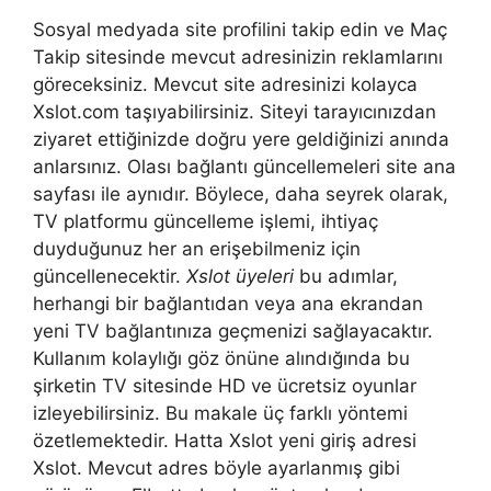
Sosyal medyada site profilini takip edin ve Maç
Takip sitesinde mevcut adresinizin reklamlarını
göreceksiniz. Mevcut site adresinizi kolayca
Xslot.com taşıyabilirsiniz. Siteyi tarayıcınızdan
ziyaret ettiğinizde doğru yere geldiğinizi anında
anlarsınız. Olası bağlantı güncellemeleri site ana
sayfası ile aynıdır. Böylece, daha seyrek olarak,
TV platformu güncelleme işlemi, ihtiyaç
duyduğunuz her an erişebilmeniz için
güncellenecektir.
Xslot üyeleri
bu adımlar,
herhangi bir bağlantıdan veya ana ekrandan
yeni TV bağlantınıza geçmenizi sağlayacaktır.
Kullanım kolaylığı göz önüne alındığında bu
şirketin TV sitesinde HD ve ücretsiz oyunlar
izleyebilirsiniz. Bu makale üç farklı yöntemi
özetlemektedir. Hatta Xslot yeni giriş adresi
Xslot. Mevcut adres böyle ayarlanmış gibi