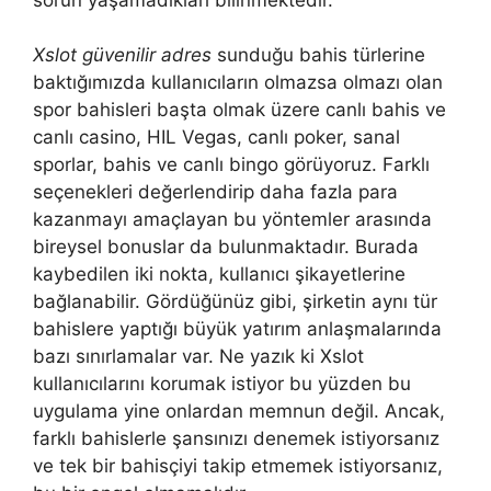
Xslot güvenilir adres
sunduğu bahis türlerine
baktığımızda kullanıcıların olmazsa olmazı olan
spor bahisleri başta olmak üzere canlı bahis ve
canlı casino, HIL Vegas, canlı poker, sanal
sporlar, bahis ve canlı bingo görüyoruz. Farklı
seçenekleri değerlendirip daha fazla para
kazanmayı amaçlayan bu yöntemler arasında
bireysel bonuslar da bulunmaktadır. Burada
kaybedilen iki nokta, kullanıcı şikayetlerine
bağlanabilir. Gördüğünüz gibi, şirketin aynı tür
bahislere yaptığı büyük yatırım anlaşmalarında
bazı sınırlamalar var. Ne yazık ki Xslot
kullanıcılarını korumak istiyor bu yüzden bu
uygulama yine onlardan memnun değil. Ancak,
farklı bahislerle şansınızı denemek istiyorsanız
ve tek bir bahisçiyi takip etmemek istiyorsanız,