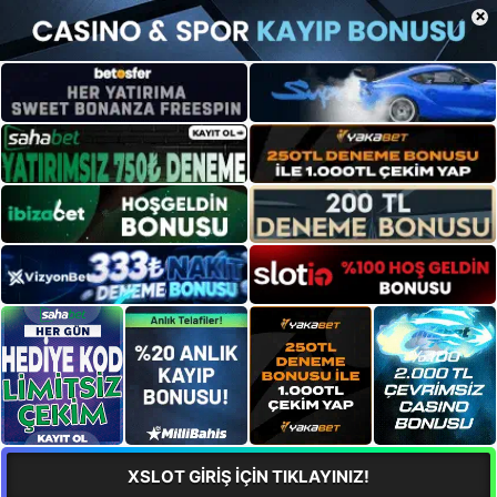
×
XSLOT GİRİŞ İÇİN TIKLAYINIZ!