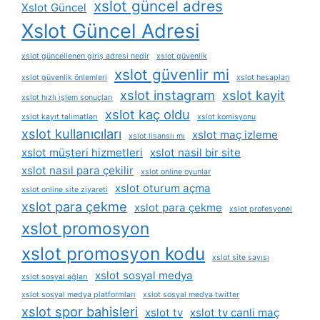
xslot güncel adres
Xslot Güncel
Xslot Güncel Adresi
xslot güncellenen giriş adresi nedir
xslot güvenlik
xslot güvenlir mi
xslot güvenlik önlemleri
xslot hesapları
xslot instagram
xslot kayit
xslot hızlı i̇şlem sonuçları
xslot kaç oldu
xslot kayıt talimatları
xslot komisyonu
xslot kullanıcıları
xslot maç izleme
xslot lisanslı mı
xslot müşteri hizmetleri
xslot nasil bir site
xslot nasıl para çekilir
xslot online oyunlar
xslot oturum açma
xslot online site ziyareti
xslot para çekme
xslot para çekme
xslot profesyonel
xslot promosyon
xslot promosyon kodu
xslot site sayısı
xslot sosyal medya
xslot sosyal ağları
xslot sosyal medya platformları
xslot sosyal medya twitter
xslot spor bahisleri
xslot tv
xslot tv canli maç