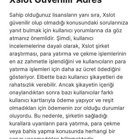
Sahip olduğunuz lisansların yanı sıra, Xslot
güvenilir olup olmadığı konusundaki sorularınıza
yanıt bulmak için kullanıcı yorumlarına da göz
atmanız önemlidir. Şimdi, kullanıcı
incelemelerine dayalı olarak, Xslot şirket
araştırması, para yatırma ve çekme işlemlerinin
en az zahmetle işlendiğini ve kullanıcıların para
yatırma işlemleri için daha az ücret ödediğini
gösteriyor. Elbette bazı kullanıcı şikayetleri de
rahatsızlık verebilir. Ancak şikayetin içeriği
onaylandıktan sonra bazı kullanıcılar farklı
kullanıcı kartlarıyla ödeme yapıyor ve reşit
olmadıkları için ödemenin zor olduğu durumlar
oluyordu. Bu nedenle, şirketin sağladığı
kurallara uyanların para yatırma, para çekme
veya bahis yapma konusunda herhangi bir
sorun yaşamadıkları bilinmektedir.