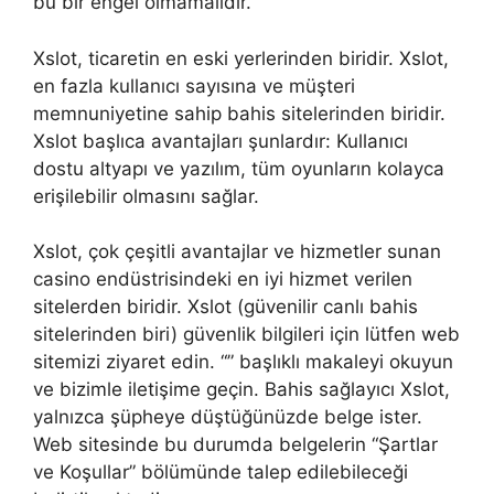
bu bir engel olmamalıdır.
Xslot, ticaretin en eski yerlerinden biridir. Xslot,
en fazla kullanıcı sayısına ve müşteri
memnuniyetine sahip bahis sitelerinden biridir.
Xslot başlıca avantajları şunlardır: Kullanıcı
dostu altyapı ve yazılım, tüm oyunların kolayca
erişilebilir olmasını sağlar.
Xslot, çok çeşitli avantajlar ve hizmetler sunan
casino endüstrisindeki en iyi hizmet verilen
sitelerden biridir. Xslot (güvenilir canlı bahis
sitelerinden biri) güvenlik bilgileri için lütfen web
sitemizi ziyaret edin. “” başlıklı makaleyi okuyun
ve bizimle iletişime geçin. Bahis sağlayıcı Xslot,
yalnızca şüpheye düştüğünüzde belge ister.
Web sitesinde bu durumda belgelerin “Şartlar
ve Koşullar” bölümünde talep edilebileceği