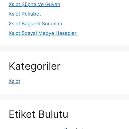
Xslot Şüphe Ve Güven
Xslot Rekabet
Xslot Bağlantı Sorunları
Xslot Sosyal Medya Hesapları
Kategoriler
Xslot
Etiket Bulutu