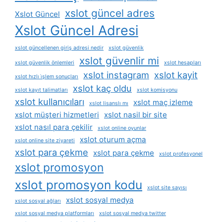
xslot güncel adres
Xslot Güncel
Xslot Güncel Adresi
xslot güncellenen giriş adresi nedir
xslot güvenlik
xslot güvenlir mi
xslot güvenlik önlemleri
xslot hesapları
xslot instagram
xslot kayit
xslot hızlı i̇şlem sonuçları
xslot kaç oldu
xslot kayıt talimatları
xslot komisyonu
xslot kullanıcıları
xslot maç izleme
xslot lisanslı mı
xslot müşteri hizmetleri
xslot nasil bir site
xslot nasıl para çekilir
xslot online oyunlar
xslot oturum açma
xslot online site ziyareti
xslot para çekme
xslot para çekme
xslot profesyonel
xslot promosyon
xslot promosyon kodu
xslot site sayısı
xslot sosyal medya
xslot sosyal ağları
xslot sosyal medya platformları
xslot sosyal medya twitter