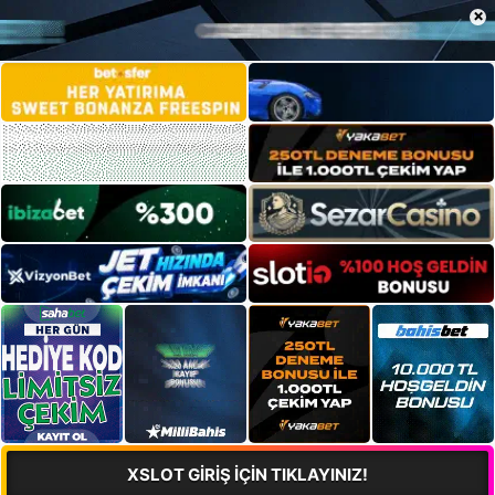
×
XSLOT GİRİŞ İÇİN TIKLAYINIZ!