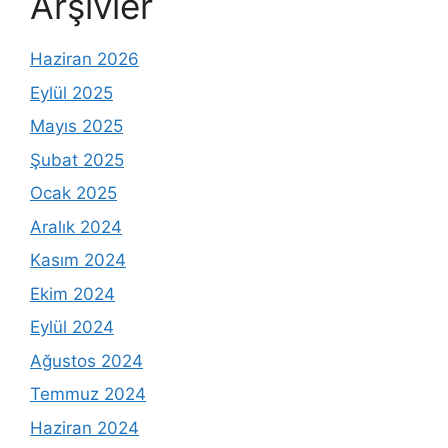
Arşivler
Haziran 2026
Eylül 2025
Mayıs 2025
Şubat 2025
Ocak 2025
Aralık 2024
Kasım 2024
Ekim 2024
Eylül 2024
Ağustos 2024
Temmuz 2024
Haziran 2024