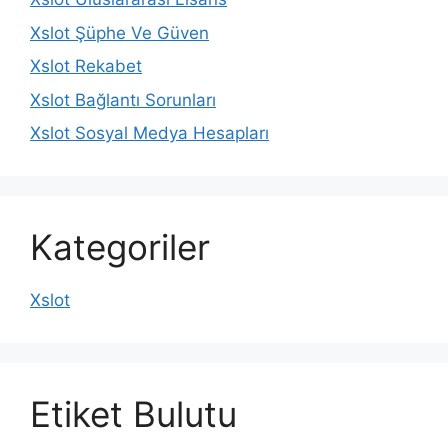
Xslot Şüphe Ve Güven
Xslot Rekabet
Xslot Bağlantı Sorunları
Xslot Sosyal Medya Hesapları
Kategoriler
Xslot
Etiket Bulutu