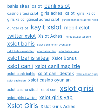
canli xslot
bahis sitesi xslot
giris adresi xslot
casino sitesi xslot
girisi xslot
giris xslot
güncel adresi xslot
güncellenen giriş adresi nedir
kayit xslot
mobil xslot
güncel xslot
twitter xslot
Xslot Adresi
xslot altyapı tasarımı
xslot bahis
xslot bahislerinin avantajları
xslot bahis meraklıları
xslot bahis ofisi
xslot bahis oranı
xslot bahis sitesi
Xslot Bonus
xslot canli
xslot canli maç izle
xslot canlı destek
xslot canlı bahis
xslot casino girişi
xslot casino oyunları
xslot casinoları
xslot girisi
xslot casino sitesi
xslot com
xslot giris yap
xslot giris twitter
Xslot Giriş
Xslot Giriş Adresi