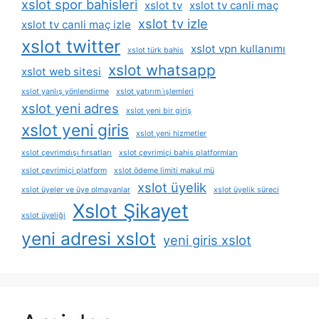
xslot spor bahisleri
xslot tv
xslot tv canli maç
xslot tv izle
xslot tv canli maç izle
xslot twitter
xslot vpn kullanımı
xslot türk bahis
xslot whatsapp
xslot web sitesi
xslot yanlış yönlendirme
xslot yatırım i̇şlemleri
xslot yeni adres
xslot yeni bir giriş
xslot yeni giris
xslot yeni hizmetler
xslot çevrimdışı fırsatları
xslot çevrimiçi bahis platformları
xslot çevrimiçi platform
xslot ödeme limiti makul mü
xslot üyelik
xslot üyeler ve üye olmayanlar
xslot üyelik süreci
Xslot Şikayet
xslot üyeliği
yeni adresi xslot
yeni giris xslot