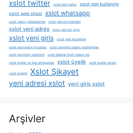
xslot twitter
xslot vpn kullanımı
xslot türk bahis
xslot whatsapp
xslot web sitesi
xslot yanlış yönlendirme
xslot yatırım i̇şlemleri
xslot yeni adres
xslot yeni bir giriş
xslot yeni giris
xslot yeni hizmetler
xslot çevrimdışı fırsatları
xslot çevrimiçi bahis platformları
xslot çevrimiçi platform
xslot ödeme limiti makul mü
xslot üyelik
xslot üyeler ve üye olmayanlar
xslot üyelik süreci
Xslot Şikayet
xslot üyeliği
yeni adresi xslot
yeni giris xslot
Arşivler