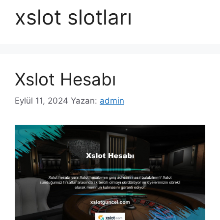
xslot slotları
Xslot Hesabı
Eylül 11, 2024
Yazarı:
admin