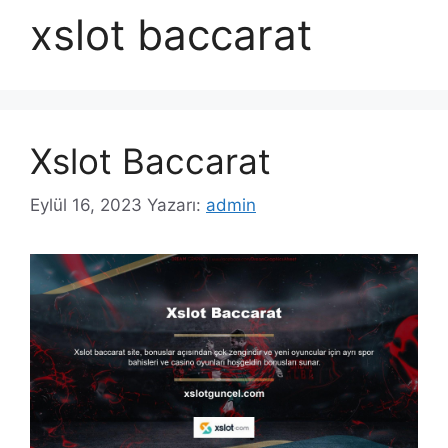
xslot baccarat
Xslot Baccarat
Eylül 16, 2023
Yazarı:
admin