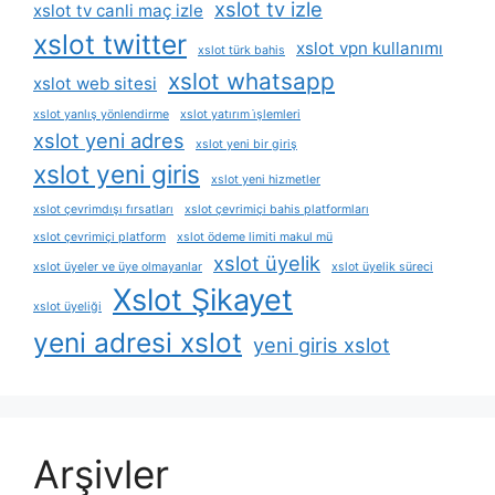
xslot tv izle
xslot tv canli maç izle
xslot twitter
xslot vpn kullanımı
xslot türk bahis
xslot whatsapp
xslot web sitesi
xslot yanlış yönlendirme
xslot yatırım i̇şlemleri
xslot yeni adres
xslot yeni bir giriş
xslot yeni giris
xslot yeni hizmetler
xslot çevrimdışı fırsatları
xslot çevrimiçi bahis platformları
xslot çevrimiçi platform
xslot ödeme limiti makul mü
xslot üyelik
xslot üyeler ve üye olmayanlar
xslot üyelik süreci
Xslot Şikayet
xslot üyeliği
yeni adresi xslot
yeni giris xslot
Arşivler