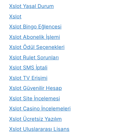
Xslot Yasal Durum
Xslot
Xslot Bingo Eğlencesi
Xslot Abonelik İşlemi
Xslot Ödül Seçenekleri
Xslot Rulet Sorunları
Xslot SMS İptali
Xslot TV Erişimi
Xslot Güvenilir Hesap
Xslot Site İncelemesi
Xslot Casino İncelemeleri
Xslot Ücretsiz Yazılım
Xslot Uluslararası Lisans