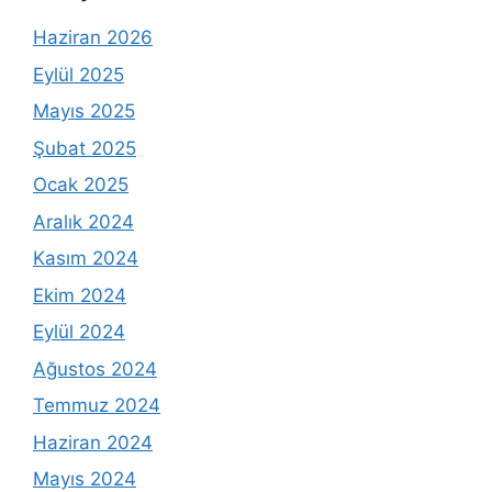
Haziran 2026
Eylül 2025
Mayıs 2025
Şubat 2025
Ocak 2025
Aralık 2024
Kasım 2024
Ekim 2024
Eylül 2024
Ağustos 2024
Temmuz 2024
Haziran 2024
Mayıs 2024