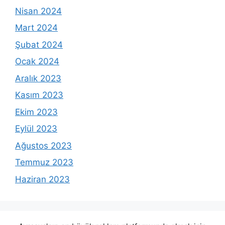
Nisan 2024
Mart 2024
Şubat 2024
Ocak 2024
Aralık 2023
Kasım 2023
Ekim 2023
Eylül 2023
Ağustos 2023
Temmuz 2023
Haziran 2023