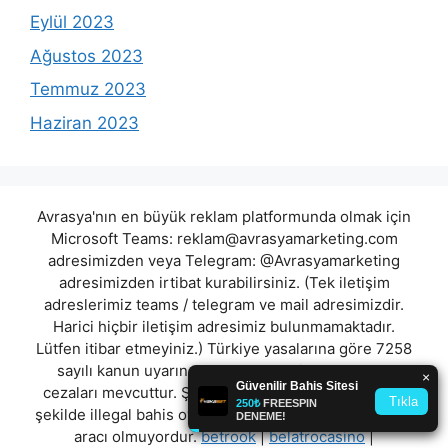
Eylül 2023
Ağustos 2023
Temmuz 2023
Haziran 2023
Avrasya'nın en büyük reklam platformunda olmak için
Microsoft Teams:
reklam@avrasyamarketing.com
adresimizden veya Telegram: @Avrasyamarketing
adresimizden irtibat kurabilirsiniz. (Tek iletişim
adreslerimiz teams / telegram ve mail adresimizdir.
Harici hiçbir iletişim adresimiz bulunmamaktadır.
Lütfen itibar etmeyiniz.) Türkiye yasalarına göre 7258
sayılı kanun uyarınca yasa dışı bahis oynamanın
cezaları mevcuttur. Şu an bulunduğunuz site hiç bir
şekilde illegal bahis oyunları oynatmıyor ve oynamaya
aracı olmuyordur.
betrook
|
belatrocasino
|