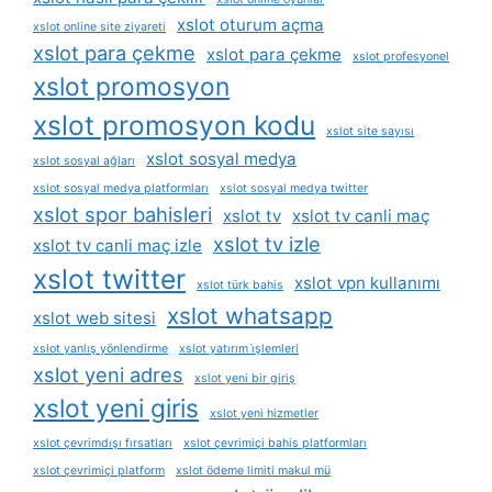
xslot oturum açma
xslot online site ziyareti
xslot para çekme
xslot para çekme
xslot profesyonel
xslot promosyon
xslot promosyon kodu
xslot site sayısı
xslot sosyal medya
xslot sosyal ağları
xslot sosyal medya platformları
xslot sosyal medya twitter
xslot spor bahisleri
xslot tv
xslot tv canli maç
xslot tv izle
xslot tv canli maç izle
xslot twitter
xslot vpn kullanımı
xslot türk bahis
xslot whatsapp
xslot web sitesi
xslot yanlış yönlendirme
xslot yatırım i̇şlemleri
xslot yeni adres
xslot yeni bir giriş
xslot yeni giris
xslot yeni hizmetler
xslot çevrimdışı fırsatları
xslot çevrimiçi bahis platformları
xslot çevrimiçi platform
xslot ödeme limiti makul mü