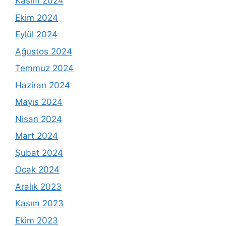
Kasım 2024
Ekim 2024
Eylül 2024
Ağustos 2024
Temmuz 2024
Haziran 2024
Mayıs 2024
Nisan 2024
Mart 2024
Şubat 2024
Ocak 2024
Aralık 2023
Kasım 2023
Ekim 2023