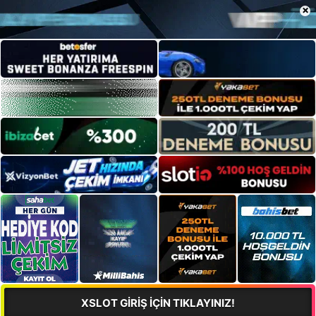
×
XSLOT GİRİŞ İÇİN TIKLAYINIZ!