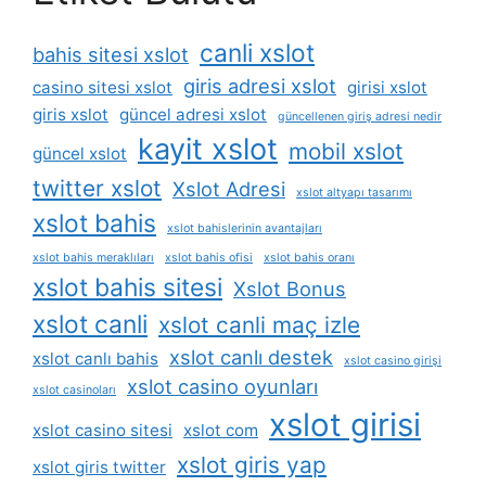
canli xslot
bahis sitesi xslot
giris adresi xslot
casino sitesi xslot
girisi xslot
giris xslot
güncel adresi xslot
güncellenen giriş adresi nedir
kayit xslot
mobil xslot
güncel xslot
twitter xslot
Xslot Adresi
xslot altyapı tasarımı
xslot bahis
xslot bahislerinin avantajları
xslot bahis meraklıları
xslot bahis ofisi
xslot bahis oranı
xslot bahis sitesi
Xslot Bonus
xslot canli
xslot canli maç izle
xslot canlı destek
xslot canlı bahis
xslot casino girişi
xslot casino oyunları
xslot casinoları
xslot girisi
xslot casino sitesi
xslot com
xslot giris yap
xslot giris twitter