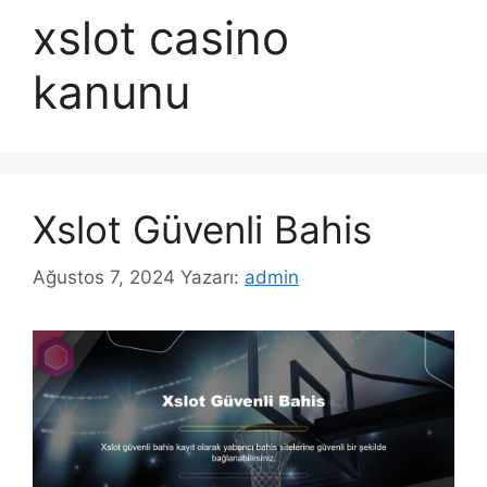
xslot casino
kanunu
Xslot Güvenli Bahis
Ağustos 7, 2024
Yazarı:
admin