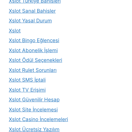
Xslot Türkiye Bahisleri
Xslot Sanal Bahisler
Xslot Yasal Durum
Xslot
Xslot Bingo Eğlencesi
Xslot Abonelik İşlemi
Xslot Ödül Seçenekleri
Xslot Rulet Sorunları
Xslot SMS İptali
Xslot TV Erişimi
Xslot Güvenilir Hesap
Xslot Site İncelemesi
Xslot Casino İncelemeleri
Xslot Ücretsiz Yazılım