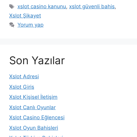
Etiketler
xslot casino kanunu
,
xslot güvenli bahis
,
Xslot Şikayet
Yorum yap
Son Yazılar
Xslot Adresi
Xslot Giriş
Xslot Kişisel İletişim
Xslot Canlı Oyunlar
Xslot Casino Eğlencesi
Xslot Oyun Bahisleri