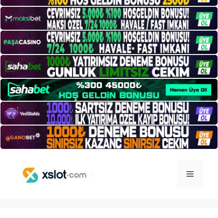
İçeriğe
atla
Menü