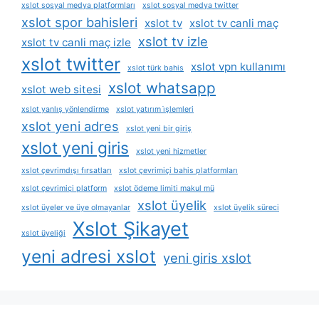
xslot sosyal medya platformları
xslot sosyal medya twitter
xslot spor bahisleri
xslot tv
xslot tv canli maç
xslot tv izle
xslot tv canli maç izle
xslot twitter
xslot vpn kullanımı
xslot türk bahis
xslot whatsapp
xslot web sitesi
xslot yanlış yönlendirme
xslot yatırım i̇şlemleri
xslot yeni adres
xslot yeni bir giriş
xslot yeni giris
xslot yeni hizmetler
xslot çevrimdışı fırsatları
xslot çevrimiçi bahis platformları
xslot çevrimiçi platform
xslot ödeme limiti makul mü
xslot üyelik
xslot üyeler ve üye olmayanlar
xslot üyelik süreci
Xslot Şikayet
xslot üyeliği
yeni adresi xslot
yeni giris xslot