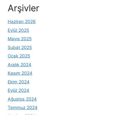
Arşivler
Haziran 2026
Eylül 2025
Mayıs 2025
Şubat 2025
Ocak 2025
Aralık 2024
Kasım 2024
Ekim 2024
Eylül 2024
Ağustos 2024
Temmuz 2024