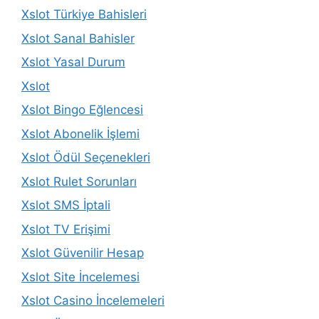
Xslot Türkiye Bahisleri
Xslot Sanal Bahisler
Xslot Yasal Durum
Xslot
Xslot Bingo Eğlencesi
Xslot Abonelik İşlemi
Xslot Ödül Seçenekleri
Xslot Rulet Sorunları
Xslot SMS İptali
Xslot TV Erişimi
Xslot Güvenilir Hesap
Xslot Site İncelemesi
Xslot Casino İncelemeleri