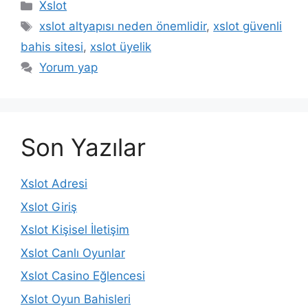
Kategoriler
Xslot
Etiketler
xslot altyapısı neden önemlidir
,
xslot güvenli
bahis sitesi
,
xslot üyelik
Yorum yap
Son Yazılar
Xslot Adresi
Xslot Giriş
Xslot Kişisel İletişim
Xslot Canlı Oyunlar
Xslot Casino Eğlencesi
Xslot Oyun Bahisleri