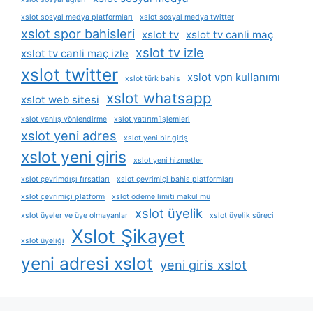
xslot sosyal medya platformları
xslot sosyal medya twitter
xslot spor bahisleri
xslot tv
xslot tv canli maç
xslot tv izle
xslot tv canli maç izle
xslot twitter
xslot vpn kullanımı
xslot türk bahis
xslot whatsapp
xslot web sitesi
xslot yanlış yönlendirme
xslot yatırım i̇şlemleri
xslot yeni adres
xslot yeni bir giriş
xslot yeni giris
xslot yeni hizmetler
xslot çevrimdışı fırsatları
xslot çevrimiçi bahis platformları
xslot çevrimiçi platform
xslot ödeme limiti makul mü
xslot üyelik
xslot üyeler ve üye olmayanlar
xslot üyelik süreci
Xslot Şikayet
xslot üyeliği
yeni adresi xslot
yeni giris xslot