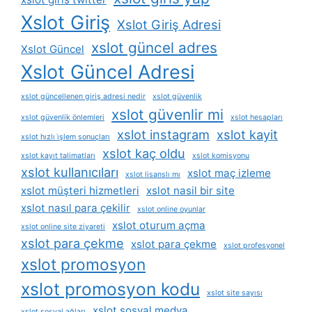
Xslot Giriş
Xslot Giriş Adresi
xslot güncel adres
Xslot Güncel
Xslot Güncel Adresi
xslot güncellenen giriş adresi nedir
xslot güvenlik
xslot güvenlir mi
xslot güvenlik önlemleri
xslot hesapları
xslot instagram
xslot kayit
xslot hızlı i̇şlem sonuçları
xslot kaç oldu
xslot kayıt talimatları
xslot komisyonu
xslot kullanıcıları
xslot maç izleme
xslot lisanslı mı
xslot müşteri hizmetleri
xslot nasil bir site
xslot nasıl para çekilir
xslot online oyunlar
xslot oturum açma
xslot online site ziyareti
xslot para çekme
xslot para çekme
xslot profesyonel
xslot promosyon
xslot promosyon kodu
xslot site sayısı
xslot sosyal medya
xslot sosyal ağları