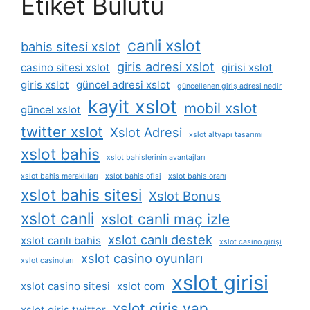
Etiket Bulutu
canli xslot
bahis sitesi xslot
giris adresi xslot
casino sitesi xslot
girisi xslot
giris xslot
güncel adresi xslot
güncellenen giriş adresi nedir
kayit xslot
mobil xslot
güncel xslot
twitter xslot
Xslot Adresi
xslot altyapı tasarımı
xslot bahis
xslot bahislerinin avantajları
xslot bahis meraklıları
xslot bahis ofisi
xslot bahis oranı
xslot bahis sitesi
Xslot Bonus
xslot canli
xslot canli maç izle
xslot canlı destek
xslot canlı bahis
xslot casino girişi
xslot casino oyunları
xslot casinoları
xslot girisi
xslot casino sitesi
xslot com
xslot giris yap
xslot giris twitter