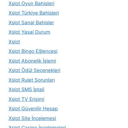
Xslot Oyun Bahisleri
Xslot Türkiye Bahisleri
Xslot Sanal Bahisler
Xslot Yasal Durum
Xslot
Xslot Bingo Eğlencesi
Xslot Abonelik İşlemi
Xslot Ödül Seçenekleri
Xslot Rulet Sorunları
Xslot SMS İptali
Xslot TV Erişimi
Xslot Güvenilir Hesap
Xslot Site İncelemesi
Xslot Casino İncelemeleri