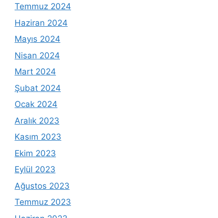
Temmuz 2024
Haziran 2024
Mayıs 2024
Nisan 2024
Mart 2024
Şubat 2024
Ocak 2024
Aralık 2023
Kasım 2023
Ekim 2023
Eylül 2023
Ağustos 2023
Temmuz 2023