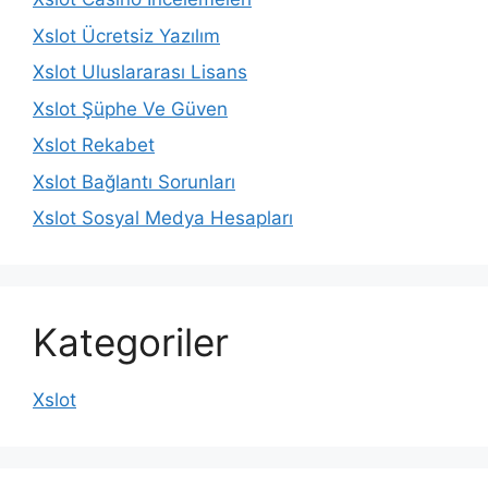
Xslot Ücretsiz Yazılım
Xslot Uluslararası Lisans
Xslot Şüphe Ve Güven
Xslot Rekabet
Xslot Bağlantı Sorunları
Xslot Sosyal Medya Hesapları
Kategoriler
Xslot