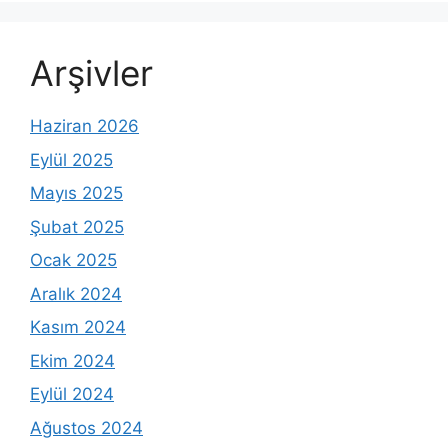
Arşivler
Haziran 2026
Eylül 2025
Mayıs 2025
Şubat 2025
Ocak 2025
Aralık 2024
Kasım 2024
Ekim 2024
Eylül 2024
Ağustos 2024