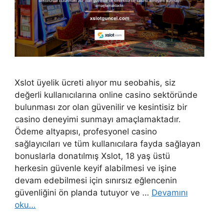
Xslot üyelik ücreti alıyor mu seobahis, siz
değerli kullanıcılarına online casino sektöründe
bulunması zor olan güvenilir ve kesintisiz bir
casino deneyimi sunmayı amaçlamaktadır.
Ödeme altyapısı, profesyonel casino
sağlayıcıları ve tüm kullanıcılara fayda sağlayan
bonuslarla donatılmış Xslot, 18 yaş üstü
herkesin güvenle keyif alabilmesi ve işine
devam edebilmesi için sınırsız eğlencenin
güvenliğini ön planda tutuyor ve …
Devamını
oku…