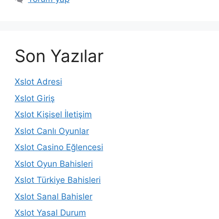
Son Yazılar
Xslot Adresi
Xslot Giriş
Xslot Kişisel İletişim
Xslot Canlı Oyunlar
Xslot Casino Eğlencesi
Xslot Oyun Bahisleri
Xslot Türkiye Bahisleri
Xslot Sanal Bahisler
Xslot Yasal Durum