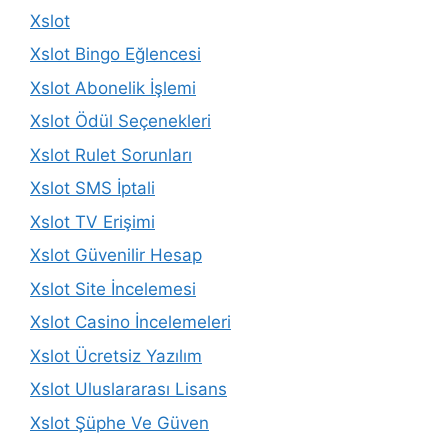
Xslot
Xslot Bingo Eğlencesi
Xslot Abonelik İşlemi
Xslot Ödül Seçenekleri
Xslot Rulet Sorunları
Xslot SMS İptali
Xslot TV Erişimi
Xslot Güvenilir Hesap
Xslot Site İncelemesi
Xslot Casino İncelemeleri
Xslot Ücretsiz Yazılım
Xslot Uluslararası Lisans
Xslot Şüphe Ve Güven