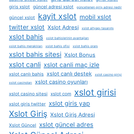
giris xslot
güncel adresi xslot
güncellenen giriş adresi nedir
kayit xslot
mobil xslot
güncel xslot
twitter xslot
Xslot Adresi
xslot altyapı tasarımı
xslot bahis
xslot bahislerinin avantajları
xslot bahis meraklıları
xslot bahis ofisi
xslot bahis oranı
xslot bahis sitesi
Xslot Bonus
xslot canli
xslot canli maç izle
xslot canlı destek
xslot canlı bahis
xslot casino girişi
xslot casino oyunları
xslot casinoları
xslot girisi
xslot casino sitesi
xslot com
xslot giris yap
xslot giris twitter
Xslot Giriş
Xslot Giriş Adresi
xslot güncel adres
Xslot Güncel