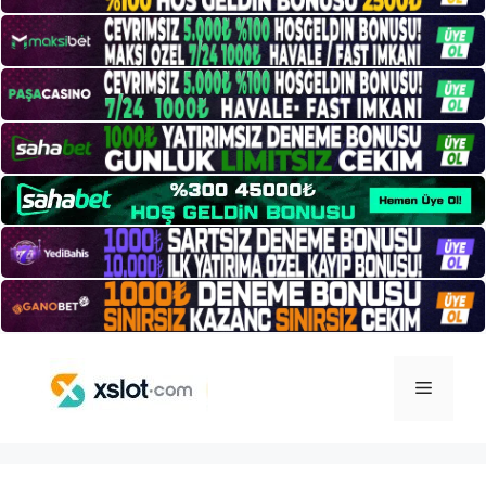
İçeriğe
atla
Menü