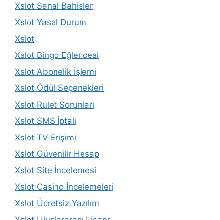
Xslot Sanal Bahisler
Xslot Yasal Durum
Xslot
Xslot Bingo Eğlencesi
Xslot Abonelik İşlemi
Xslot Ödül Seçenekleri
Xslot Rulet Sorunları
Xslot SMS İptali
Xslot TV Erişimi
Xslot Güvenilir Hesap
Xslot Site İncelemesi
Xslot Casino İncelemeleri
Xslot Ücretsiz Yazılım
Xslot Uluslararası Lisans