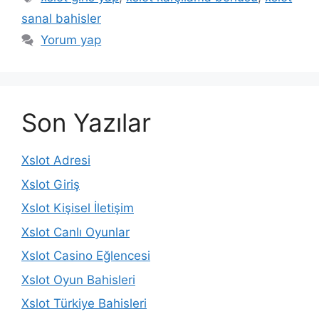
sanal bahisler
Yorum yap
Son Yazılar
Xslot Adresi
Xslot Giriş
Xslot Kişisel İletişim
Xslot Canlı Oyunlar
Xslot Casino Eğlencesi
Xslot Oyun Bahisleri
Xslot Türkiye Bahisleri