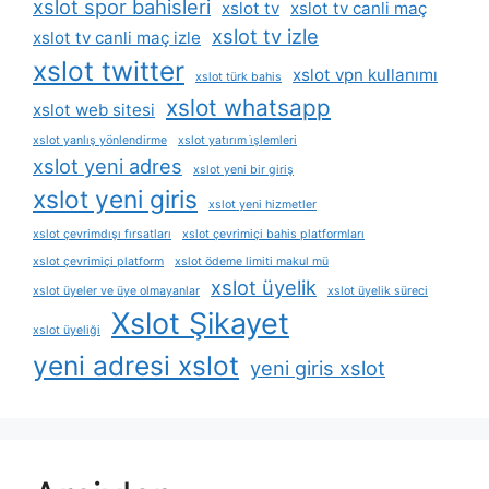
xslot spor bahisleri
xslot tv
xslot tv canli maç
xslot tv izle
xslot tv canli maç izle
xslot twitter
xslot vpn kullanımı
xslot türk bahis
xslot whatsapp
xslot web sitesi
xslot yanlış yönlendirme
xslot yatırım i̇şlemleri
xslot yeni adres
xslot yeni bir giriş
xslot yeni giris
xslot yeni hizmetler
xslot çevrimdışı fırsatları
xslot çevrimiçi bahis platformları
xslot çevrimiçi platform
xslot ödeme limiti makul mü
xslot üyelik
xslot üyeler ve üye olmayanlar
xslot üyelik süreci
Xslot Şikayet
xslot üyeliği
yeni adresi xslot
yeni giris xslot