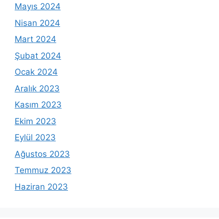
Mayıs 2024
Nisan 2024
Mart 2024
Şubat 2024
Ocak 2024
Aralık 2023
Kasım 2023
Ekim 2023
Eylül 2023
Ağustos 2023
Temmuz 2023
Haziran 2023