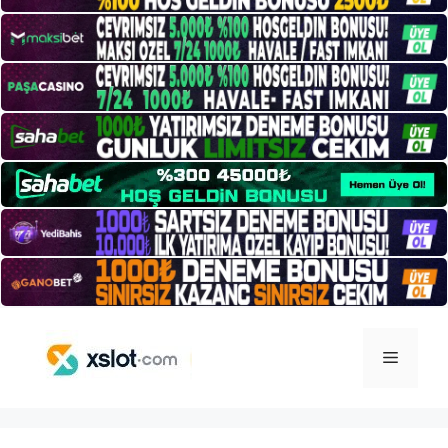
İçeriğe
atla
Menü