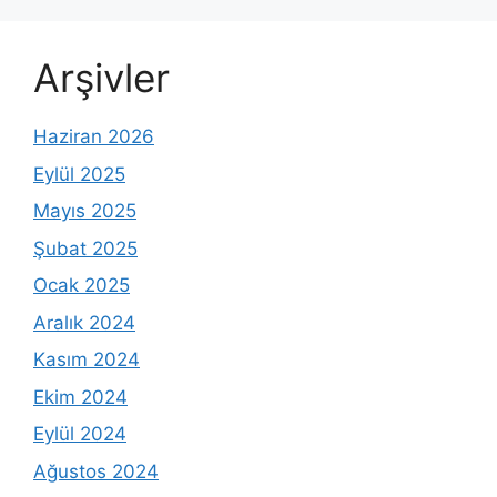
Arşivler
Haziran 2026
Eylül 2025
Mayıs 2025
Şubat 2025
Ocak 2025
Aralık 2024
Kasım 2024
Ekim 2024
Eylül 2024
Ağustos 2024