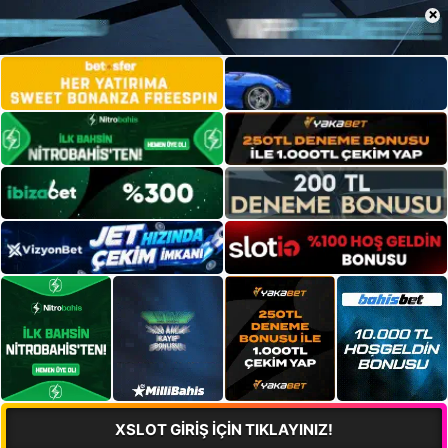
×
XSLOT GİRİŞ İÇİN TIKLAYINIZ!