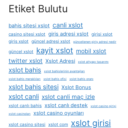
Etiket Bulutu
canli xslot
bahis sitesi xslot
giris adresi xslot
casino sitesi xslot
girisi xslot
giris xslot
güncel adresi xslot
güncellenen giriş adresi nedir
kayit xslot
mobil xslot
güncel xslot
twitter xslot
Xslot Adresi
xslot altyapı tasarımı
xslot bahis
xslot bahislerinin avantajları
xslot bahis meraklıları
xslot bahis ofisi
xslot bahis oranı
xslot bahis sitesi
Xslot Bonus
xslot canli
xslot canli maç izle
xslot canlı destek
xslot canlı bahis
xslot casino girişi
xslot casino oyunları
xslot casinoları
xslot girisi
xslot casino sitesi
xslot com