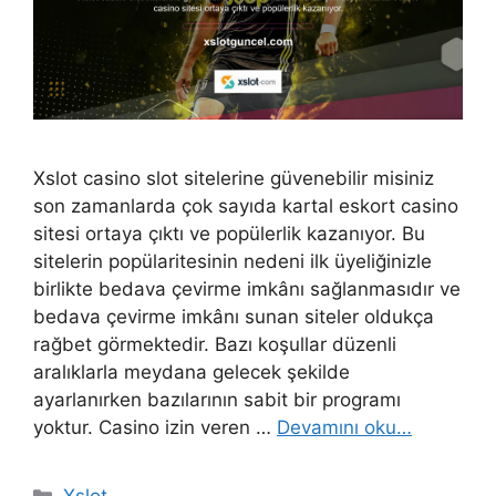
Xslot casino slot sitelerine güvenebilir misiniz
son zamanlarda çok sayıda kartal eskort casino
sitesi ortaya çıktı ve popülerlik kazanıyor. Bu
sitelerin popülaritesinin nedeni ilk üyeliğinizle
birlikte bedava çevirme imkânı sağlanmasıdır ve
bedava çevirme imkânı sunan siteler oldukça
rağbet görmektedir. Bazı koşullar düzenli
aralıklarla meydana gelecek şekilde
ayarlanırken bazılarının sabit bir programı
yoktur. Casino izin veren …
Devamını oku…
Kategoriler