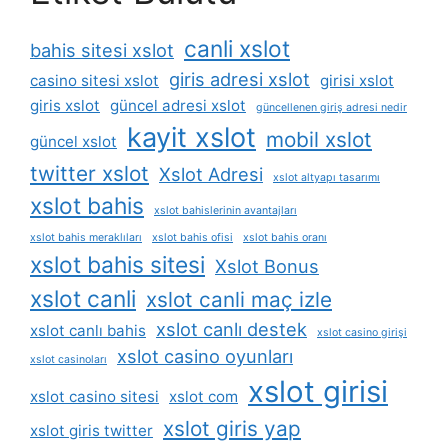
canli xslot
bahis sitesi xslot
giris adresi xslot
casino sitesi xslot
girisi xslot
giris xslot
güncel adresi xslot
güncellenen giriş adresi nedir
kayit xslot
mobil xslot
güncel xslot
twitter xslot
Xslot Adresi
xslot altyapı tasarımı
xslot bahis
xslot bahislerinin avantajları
xslot bahis meraklıları
xslot bahis ofisi
xslot bahis oranı
xslot bahis sitesi
Xslot Bonus
xslot canli
xslot canli maç izle
xslot canlı destek
xslot canlı bahis
xslot casino girişi
xslot casino oyunları
xslot casinoları
xslot girisi
xslot casino sitesi
xslot com
xslot giris yap
xslot giris twitter