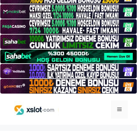
İçeriğe
atla
Menü