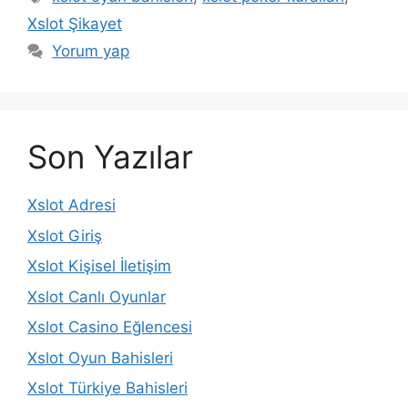
Xslot Şikayet
Yorum yap
Son Yazılar
Xslot Adresi
Xslot Giriş
Xslot Kişisel İletişim
Xslot Canlı Oyunlar
Xslot Casino Eğlencesi
Xslot Oyun Bahisleri
Xslot Türkiye Bahisleri