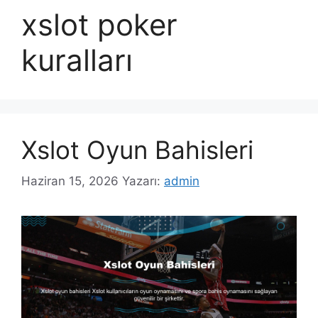
xslot poker
kuralları
Xslot Oyun Bahisleri
Haziran 15, 2026
Yazarı:
admin