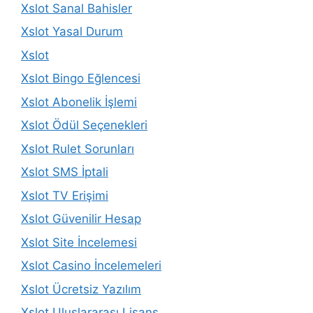
Xslot Sanal Bahisler
Xslot Yasal Durum
Xslot
Xslot Bingo Eğlencesi
Xslot Abonelik İşlemi
Xslot Ödül Seçenekleri
Xslot Rulet Sorunları
Xslot SMS İptali
Xslot TV Erişimi
Xslot Güvenilir Hesap
Xslot Site İncelemesi
Xslot Casino İncelemeleri
Xslot Ücretsiz Yazılım
Xslot Uluslararası Lisans