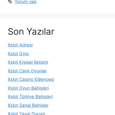
Yorum yap
Son Yazılar
Xslot Adresi
Xslot Giriş
Xslot Kişisel İletişim
Xslot Canlı Oyunlar
Xslot Casino Eğlencesi
Xslot Oyun Bahisleri
Xslot Türkiye Bahisleri
Xslot Sanal Bahisler
Xslot Yasal Durum