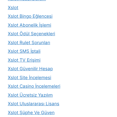
Xslot
Xslot Bingo Eğlencesi
Xslot Abonelik İşlemi
Xslot Ödül Seçenekleri
Xslot Rulet Sorunları
Xslot SMS İptali
Xslot TV Erişimi
Xslot Güvenilir Hesap
Xslot Site İncelemesi
Xslot Casino İncelemeleri
Xslot Ücretsiz Yazılım
Xslot Uluslararası Lisans
Xslot Şüphe Ve Güven