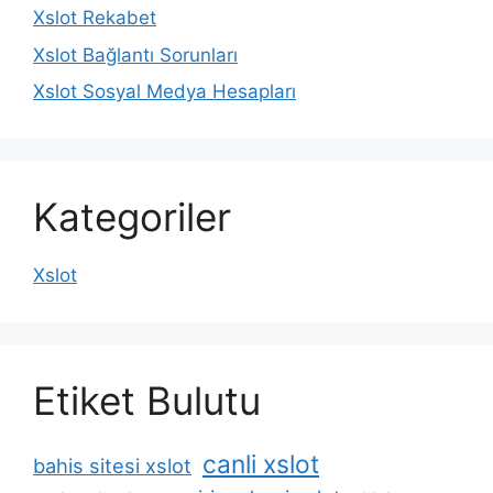
Xslot Rekabet
Xslot Bağlantı Sorunları
Xslot Sosyal Medya Hesapları
Kategoriler
Xslot
Etiket Bulutu
canli xslot
bahis sitesi xslot