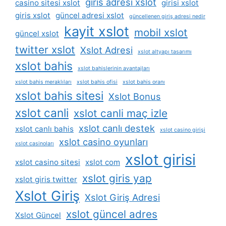
giris adresi xslot
casino sitesi xslot
girisi xslot
giris xslot
güncel adresi xslot
güncellenen giriş adresi nedir
kayit xslot
mobil xslot
güncel xslot
twitter xslot
Xslot Adresi
xslot altyapı tasarımı
xslot bahis
xslot bahislerinin avantajları
xslot bahis meraklıları
xslot bahis ofisi
xslot bahis oranı
xslot bahis sitesi
Xslot Bonus
xslot canli
xslot canli maç izle
xslot canlı destek
xslot canlı bahis
xslot casino girişi
xslot casino oyunları
xslot casinoları
xslot girisi
xslot casino sitesi
xslot com
xslot giris yap
xslot giris twitter
Xslot Giriş
Xslot Giriş Adresi
xslot güncel adres
Xslot Güncel