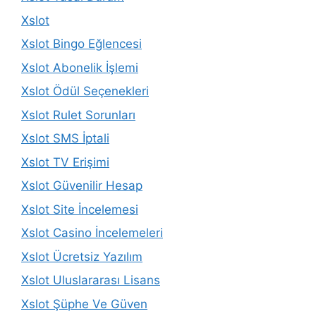
Xslot
Xslot Bingo Eğlencesi
Xslot Abonelik İşlemi
Xslot Ödül Seçenekleri
Xslot Rulet Sorunları
Xslot SMS İptali
Xslot TV Erişimi
Xslot Güvenilir Hesap
Xslot Site İncelemesi
Xslot Casino İncelemeleri
Xslot Ücretsiz Yazılım
Xslot Uluslararası Lisans
Xslot Şüphe Ve Güven