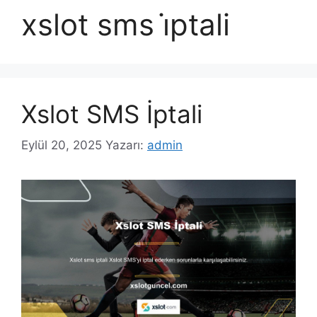
xslot sms i̇ptali
Xslot SMS İptali
Eylül 20, 2025
Yazarı:
admin