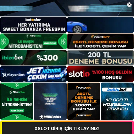
×
XSLOT GİRİŞ İÇİN TIKLAYINIZ!