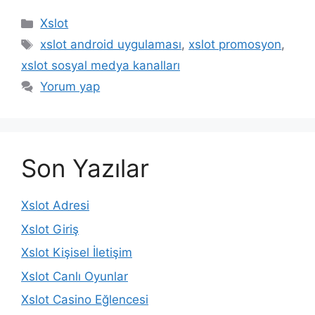
Kategoriler
Xslot
Etiketler
xslot android uygulaması
,
xslot promosyon
,
xslot sosyal medya kanalları
Yorum yap
Son Yazılar
Xslot Adresi
Xslot Giriş
Xslot Kişisel İletişim
Xslot Canlı Oyunlar
Xslot Casino Eğlencesi