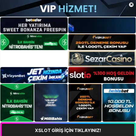
×
XSLOT GİRİŞ İÇİN TIKLAYINIZ!