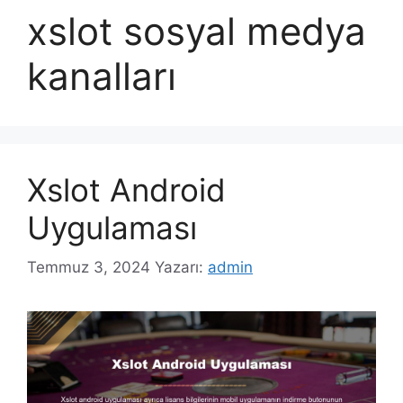
xslot sosyal medya
kanalları
Xslot Android
Uygulaması
Temmuz 3, 2024
Yazarı:
admin