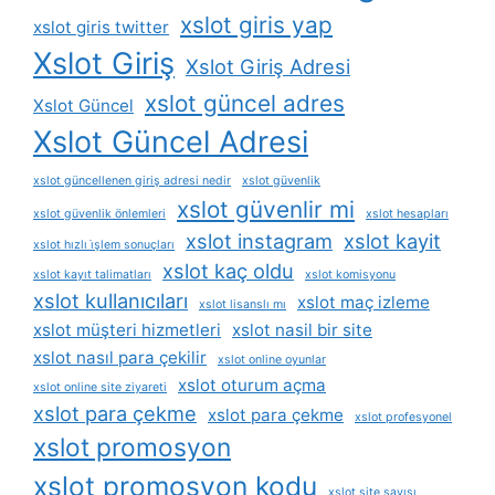
xslot giris yap
xslot giris twitter
Xslot Giriş
Xslot Giriş Adresi
xslot güncel adres
Xslot Güncel
Xslot Güncel Adresi
xslot güncellenen giriş adresi nedir
xslot güvenlik
xslot güvenlir mi
xslot güvenlik önlemleri
xslot hesapları
xslot instagram
xslot kayit
xslot hızlı i̇şlem sonuçları
xslot kaç oldu
xslot kayıt talimatları
xslot komisyonu
xslot kullanıcıları
xslot maç izleme
xslot lisanslı mı
xslot müşteri hizmetleri
xslot nasil bir site
xslot nasıl para çekilir
xslot online oyunlar
xslot oturum açma
xslot online site ziyareti
xslot para çekme
xslot para çekme
xslot profesyonel
xslot promosyon
xslot promosyon kodu
xslot site sayısı