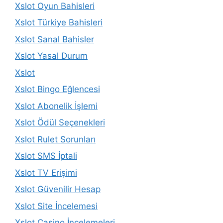
Xslot Oyun Bahisleri
Xslot Türkiye Bahisleri
Xslot Sanal Bahisler
Xslot Yasal Durum
Xslot
Xslot Bingo Eğlencesi
Xslot Abonelik İşlemi
Xslot Ödül Seçenekleri
Xslot Rulet Sorunları
Xslot SMS İptali
Xslot TV Erişimi
Xslot Güvenilir Hesap
Xslot Site İncelemesi
Xslot Casino İncelemeleri