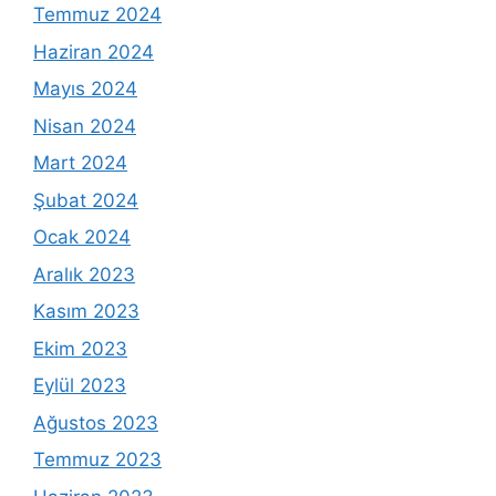
Temmuz 2024
Haziran 2024
Mayıs 2024
Nisan 2024
Mart 2024
Şubat 2024
Ocak 2024
Aralık 2023
Kasım 2023
Ekim 2023
Eylül 2023
Ağustos 2023
Temmuz 2023