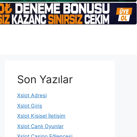
Son Yazılar
Xslot Adresi
Xslot Giriş
Xslot Kişisel İletişim
Xslot Canlı Oyunlar
Xslot Casino Eğlencesi