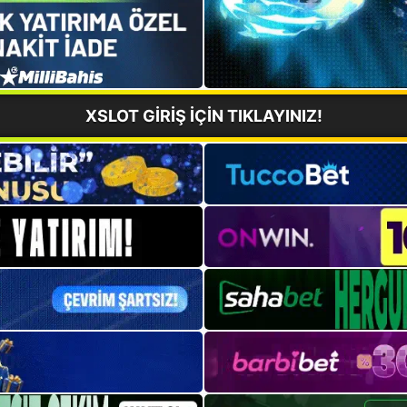
XSLOT GİRİŞ İÇİN TIKLAYINIZ!