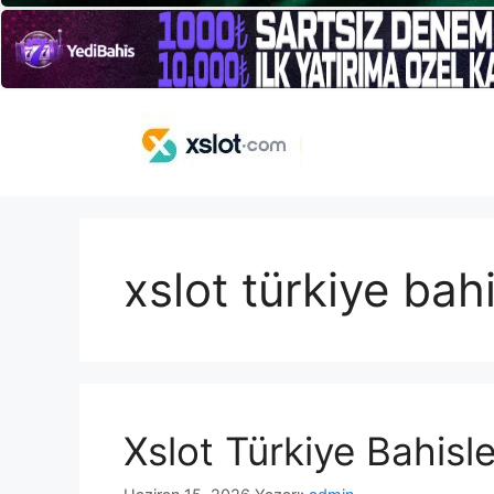
İçeriğe
atla
xslot türkiye bahi
Xslot Türkiye Bahisle