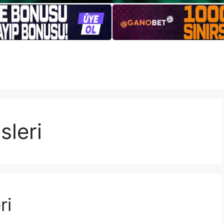
sleri
ri