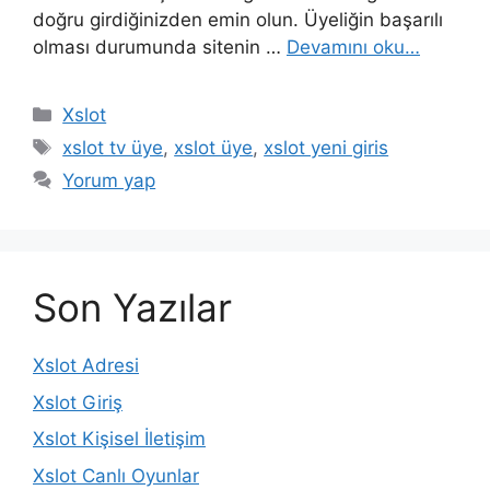
doğru girdiğinizden emin olun. Üyeliğin başarılı
olması durumunda sitenin …
Devamını oku…
Kategoriler
Xslot
Etiketler
xslot tv üye
,
xslot üye
,
xslot yeni giris
Yorum yap
Son Yazılar
Xslot Adresi
Xslot Giriş
Xslot Kişisel İletişim
Xslot Canlı Oyunlar