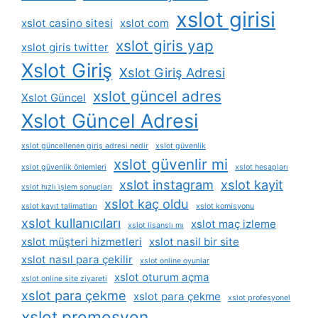
xslot girisi
xslot casino sitesi
xslot com
xslot giris yap
xslot giris twitter
Xslot Giriş
Xslot Giriş Adresi
xslot güncel adres
Xslot Güncel
Xslot Güncel Adresi
xslot güncellenen giriş adresi nedir
xslot güvenlik
xslot güvenlir mi
xslot güvenlik önlemleri
xslot hesapları
xslot instagram
xslot kayit
xslot hızlı i̇şlem sonuçları
xslot kaç oldu
xslot kayıt talimatları
xslot komisyonu
xslot kullanıcıları
xslot maç izleme
xslot lisanslı mı
xslot müşteri hizmetleri
xslot nasil bir site
xslot nasıl para çekilir
xslot online oyunlar
xslot oturum açma
xslot online site ziyareti
xslot para çekme
xslot para çekme
xslot profesyonel
xslot promosyon