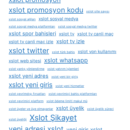
xslot promosyon kodu
xslot site sayısı
xslot sosyal medya
xslot sosyal ağları
xslot sosyal medya platformları
xslot sosyal medya twitter
xslot spor bahisleri
xslot tv
xslot tv canli maç
xslot tv izle
xslot tv canli maç izle
xslot twitter
xslot vpn kullanımı
xslot türk bahis
xslot whatsapp
xslot web sitesi
xslot yanlış yönlendirme
xslot yatırım i̇şlemleri
xslot yeni adres
xslot yeni bir giriş
xslot yeni giris
xslot yeni hizmetler
xslot çevrimdışı fırsatları
xslot çevrimiçi bahis platformları
xslot çevrimiçi platform
xslot ödeme limiti makul mü
xslot üyelik
xslot üyeler ve üye olmayanlar
xslot üyelik süreci
Xslot Şikayet
xslot üyeliği
yeni adresi xslot
yeni giris xslot