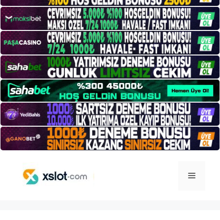
İçeriğe
atla
Menü