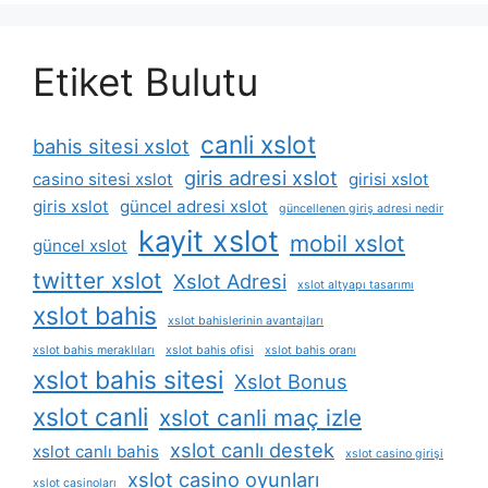
Etiket Bulutu
canli xslot
bahis sitesi xslot
giris adresi xslot
casino sitesi xslot
girisi xslot
giris xslot
güncel adresi xslot
güncellenen giriş adresi nedir
kayit xslot
mobil xslot
güncel xslot
twitter xslot
Xslot Adresi
xslot altyapı tasarımı
xslot bahis
xslot bahislerinin avantajları
xslot bahis meraklıları
xslot bahis ofisi
xslot bahis oranı
xslot bahis sitesi
Xslot Bonus
xslot canli
xslot canli maç izle
xslot canlı destek
xslot canlı bahis
xslot casino girişi
xslot casino oyunları
xslot casinoları