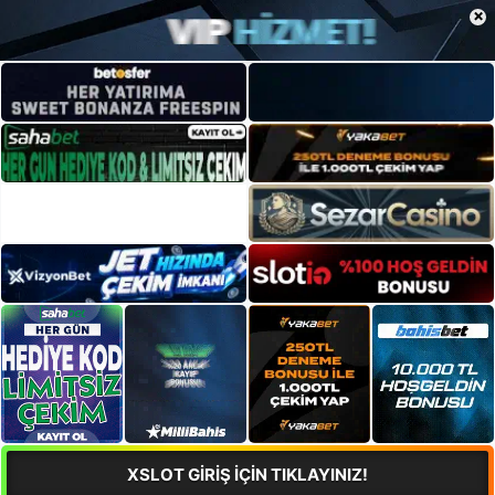
×
XSLOT GİRİŞ İÇİN TIKLAYINIZ!