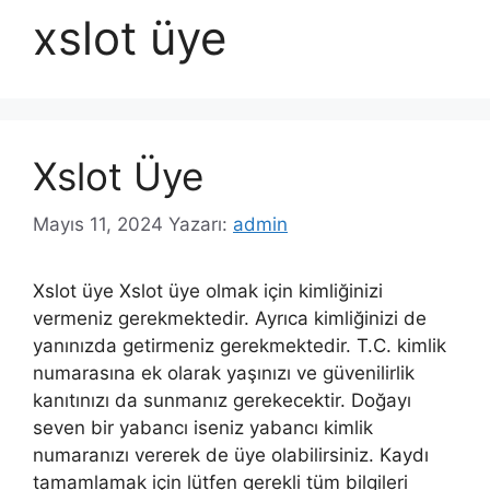
xslot üye
Xslot Üye
Mayıs 11, 2024
Yazarı:
admin
Xslot üye Xslot üye olmak için kimliğinizi
vermeniz gerekmektedir. Ayrıca kimliğinizi de
yanınızda getirmeniz gerekmektedir. T.C. kimlik
numarasına ek olarak yaşınızı ve güvenilirlik
kanıtınızı da sunmanız gerekecektir. Doğayı
seven bir yabancı iseniz yabancı kimlik
numaranızı vererek de üye olabilirsiniz. Kaydı
tamamlamak için lütfen gerekli tüm bilgileri