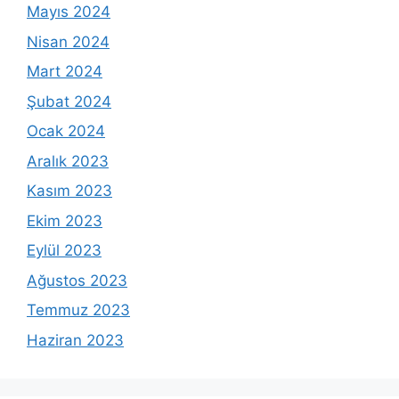
Mayıs 2024
Nisan 2024
Mart 2024
Şubat 2024
Ocak 2024
Aralık 2023
Kasım 2023
Ekim 2023
Eylül 2023
Ağustos 2023
Temmuz 2023
Haziran 2023