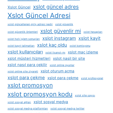
xslot güncel adres
Xslot Güncel
Xslot Güncel Adresi
xslot güncellenen giriş adresi nedir
xslot güvenlik
xslot güvenlir mi
xslot güvenlik önlemleri
xslot hesapları
xslot instagram
xslot kayit
xslot hızlı i̇şlem sonuçları
xslot kaç oldu
xslot kayıt talimatları
xslot komisyonu
xslot kullanıcıları
xslot maç izleme
xslot lisanslı mı
xslot müşteri hizmetleri
xslot nasil bir site
xslot nasıl para çekilir
xslot online oyunlar
xslot oturum açma
xslot online site ziyareti
xslot para çekme
xslot para çekme
xslot profesyonel
xslot promosyon
xslot promosyon kodu
xslot site sayısı
xslot sosyal medya
xslot sosyal ağları
xslot sosyal medya platformları
xslot sosyal medya twitter