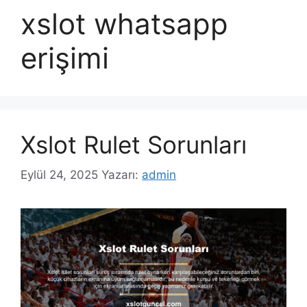
xslot whatsapp
erişimi
Xslot Rulet Sorunları
Eylül 24, 2025
Yazarı:
admin