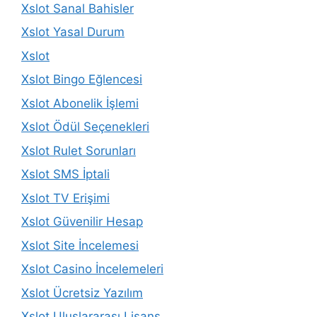
Xslot Sanal Bahisler
Xslot Yasal Durum
Xslot
Xslot Bingo Eğlencesi
Xslot Abonelik İşlemi
Xslot Ödül Seçenekleri
Xslot Rulet Sorunları
Xslot SMS İptali
Xslot TV Erişimi
Xslot Güvenilir Hesap
Xslot Site İncelemesi
Xslot Casino İncelemeleri
Xslot Ücretsiz Yazılım
Xslot Uluslararası Lisans