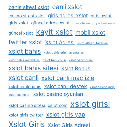
canli xslot
bahis sitesi xslot
giris adresi xslot
casino sitesi xslot
girisi xslot
giris xslot
güncel adresi xslot
güncellenen giriş adresi nedir
kayit xslot
mobil xslot
güncel xslot
twitter xslot
Xslot Adresi
xslot altyapı tasarımı
xslot bahis
xslot bahislerinin avantajları
xslot bahis meraklıları
xslot bahis ofisi
xslot bahis oranı
xslot bahis sitesi
Xslot Bonus
xslot canli
xslot canli maç izle
xslot canlı destek
xslot canlı bahis
xslot casino girişi
xslot casino oyunları
xslot casinoları
xslot girisi
xslot casino sitesi
xslot com
xslot giris yap
xslot giris twitter
Xslot Giriş
Xslot Giriş Adresi