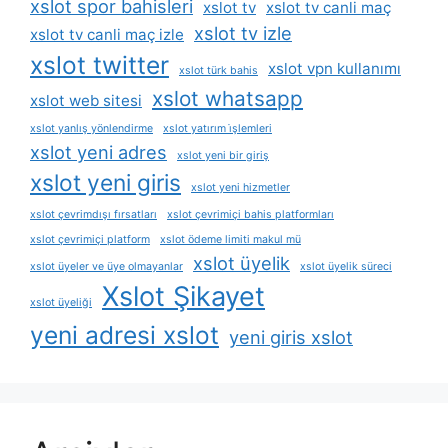
xslot spor bahisleri
xslot tv
xslot tv canli maç
xslot tv izle
xslot tv canli maç izle
xslot twitter
xslot vpn kullanımı
xslot türk bahis
xslot whatsapp
xslot web sitesi
xslot yanlış yönlendirme
xslot yatırım i̇şlemleri
xslot yeni adres
xslot yeni bir giriş
xslot yeni giris
xslot yeni hizmetler
xslot çevrimdışı fırsatları
xslot çevrimiçi bahis platformları
xslot çevrimiçi platform
xslot ödeme limiti makul mü
xslot üyelik
xslot üyeler ve üye olmayanlar
xslot üyelik süreci
Xslot Şikayet
xslot üyeliği
yeni adresi xslot
yeni giris xslot