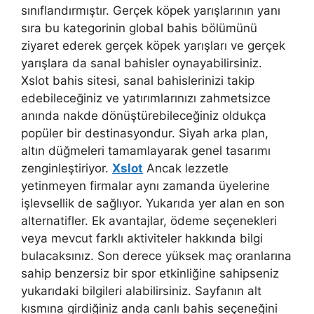
sınıflandırmıştır. Gerçek köpek yarışlarının yanı
sıra bu kategorinin global bahis bölümünü
ziyaret ederek gerçek köpek yarışları ve gerçek
yarışlara da sanal bahisler oynayabilirsiniz.
Xslot bahis sitesi, sanal bahislerinizi takip
edebileceğiniz ve yatırımlarınızı zahmetsizce
anında nakde dönüştürebileceğiniz oldukça
popüler bir destinasyondur. Siyah arka plan,
altın düğmeleri tamamlayarak genel tasarımı
zenginleştiriyor.
Xslot
Ancak lezzetle
yetinmeyen firmalar aynı zamanda üyelerine
işlevsellik de sağlıyor. Yukarıda yer alan en son
alternatifler. Ek avantajlar, ödeme seçenekleri
veya mevcut farklı aktiviteler hakkında bilgi
bulacaksınız. Son derece yüksek maç oranlarına
sahip benzersiz bir spor etkinliğine sahipseniz
yukarıdaki bilgileri alabilirsiniz. Sayfanın alt
kısmına girdiğiniz anda canlı bahis seçeneğini