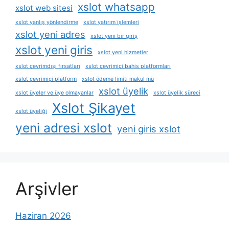
xslot whatsapp
xslot web sitesi
xslot yanlış yönlendirme
xslot yatırım i̇şlemleri
xslot yeni adres
xslot yeni bir giriş
xslot yeni giris
xslot yeni hizmetler
xslot çevrimdışı fırsatları
xslot çevrimiçi bahis platformları
xslot çevrimiçi platform
xslot ödeme limiti makul mü
xslot üyelik
xslot üyeler ve üye olmayanlar
xslot üyelik süreci
Xslot Şikayet
xslot üyeliği
yeni adresi xslot
yeni giris xslot
Arşivler
Haziran 2026