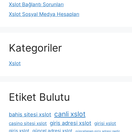
Xslot Bağlantı Sorunları
Xslot Sosyal Medya Hesapları
Kategoriler
Xslot
Etiket Bulutu
canli xslot
bahis sitesi xslot
giris adresi xslot
casino sitesi xslot
girisi xslot
giris xslot
güncel adresi xslot
güncellenen giriş adresi nedir