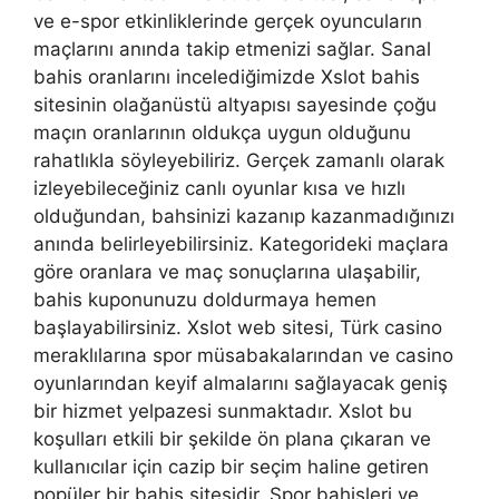
ve e-spor etkinliklerinde gerçek oyuncuların
maçlarını anında takip etmenizi sağlar. Sanal
bahis oranlarını incelediğimizde Xslot bahis
sitesinin olağanüstü altyapısı sayesinde çoğu
maçın oranlarının oldukça uygun olduğunu
rahatlıkla söyleyebiliriz. Gerçek zamanlı olarak
izleyebileceğiniz canlı oyunlar kısa ve hızlı
olduğundan, bahsinizi kazanıp kazanmadığınızı
anında belirleyebilirsiniz. Kategorideki maçlara
göre oranlara ve maç sonuçlarına ulaşabilir,
bahis kuponunuzu doldurmaya hemen
başlayabilirsiniz. Xslot web sitesi, Türk casino
meraklılarına spor müsabakalarından ve casino
oyunlarından keyif almalarını sağlayacak geniş
bir hizmet yelpazesi sunmaktadır. Xslot bu
koşulları etkili bir şekilde ön plana çıkaran ve
kullanıcılar için cazip bir seçim haline getiren
popüler bir bahis sitesidir. Spor bahisleri ve