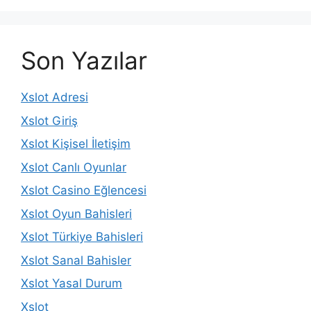
Son Yazılar
Xslot Adresi
Xslot Giriş
Xslot Kişisel İletişim
Xslot Canlı Oyunlar
Xslot Casino Eğlencesi
Xslot Oyun Bahisleri
Xslot Türkiye Bahisleri
Xslot Sanal Bahisler
Xslot Yasal Durum
Xslot