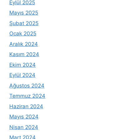
Eylül 2025
Mayıs 2025
Şubat 2025
Ocak 2025
Aralık 2024
Kasım 2024
Ekim 2024
Eylül 2024
Ağustos 2024
Temmuz 2024
Haziran 2024
Mayıs 2024
Nisan 2024
Mart 2024