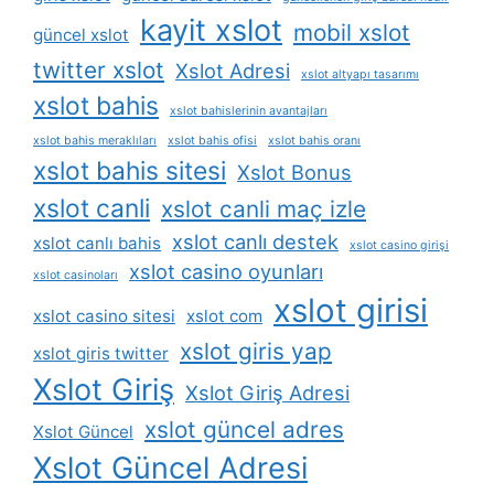
kayit xslot
mobil xslot
güncel xslot
twitter xslot
Xslot Adresi
xslot altyapı tasarımı
xslot bahis
xslot bahislerinin avantajları
xslot bahis meraklıları
xslot bahis ofisi
xslot bahis oranı
xslot bahis sitesi
Xslot Bonus
xslot canli
xslot canli maç izle
xslot canlı destek
xslot canlı bahis
xslot casino girişi
xslot casino oyunları
xslot casinoları
xslot girisi
xslot casino sitesi
xslot com
xslot giris yap
xslot giris twitter
Xslot Giriş
Xslot Giriş Adresi
xslot güncel adres
Xslot Güncel
Xslot Güncel Adresi