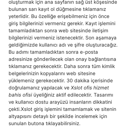
oluşturmak için ana sayfanın sağ üst köşesinde
bulunan sarı kayıt ol düğmesine tıklamanız
yeterlidir. Bu özelliğe erişebilmeniz için önce
giriş bilgilerinizi vermeniz gerekir. Kayıt işlemini
tamamladıktan sonra web sitesinde iletişim
bilgilerinizi vermeniz istenecektir. Son aşamaya
geldiğimizde kullanıcı adı ve şifre oluşturacağız.
Bu adımı tamamladıktan sonra e-posta
adresinize gönderilecek olan onay bağlantısına
tıklamanız gerekecektir. Daha sonra tüm kimlik
belgelerinizin kopyalarını web sitesine
yüklemeniz gerekecektir. 30 dakika içerisinde
doğrulamanız yapılacak ve
Xslot ofis hizmet
bahis ofisi
üyeliğiniz aktif edilecektir. Tasarımı
ve kullanıcı dostu arayüzü insanların dikkatini
çekti.Xslot giriş işlemini tamamlamak ve sitenin
altyapısını detaylı bir şekilde incelemek için
sunulan butona tıklayabilirsiniz.