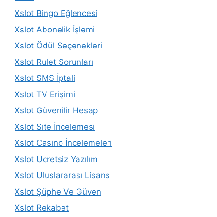
Xslot Bingo Eğlencesi
Xslot Abonelik İşlemi
Xslot Ödül Seçenekleri
Xslot Rulet Sorunları
Xslot SMS İptali
Xslot TV Erişimi
Xslot Güvenilir Hesap
Xslot Site İncelemesi
Xslot Casino İncelemeleri
Xslot Ücretsiz Yazılım
Xslot Uluslararası Lisans
Xslot Şüphe Ve Güven
Xslot Rekabet