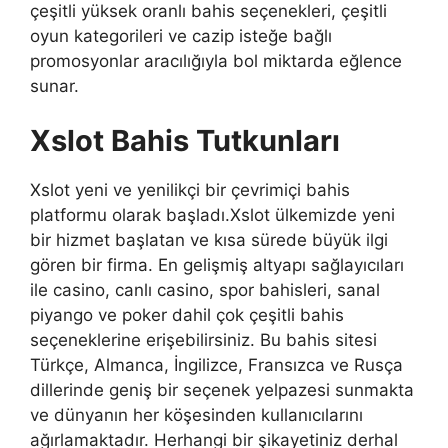
çeşitli yüksek oranlı bahis seçenekleri, çeşitli
oyun kategorileri ve cazip isteğe bağlı
promosyonlar aracılığıyla bol miktarda eğlence
sunar.
Xslot Bahis Tutkunları
Xslot yeni ve yenilikçi bir çevrimiçi bahis
platformu olarak başladı.Xslot ülkemizde yeni
bir hizmet başlatan ve kısa sürede büyük ilgi
gören bir firma. En gelişmiş altyapı sağlayıcıları
ile casino, canlı casino, spor bahisleri, sanal
piyango ve poker dahil çok çeşitli bahis
seçeneklerine erişebilirsiniz. Bu bahis sitesi
Türkçe, Almanca, İngilizce, Fransızca ve Rusça
dillerinde geniş bir seçenek yelpazesi sunmakta
ve dünyanın her köşesinden kullanıcılarını
ağırlamaktadır. Herhangi bir şikayetiniz derhal