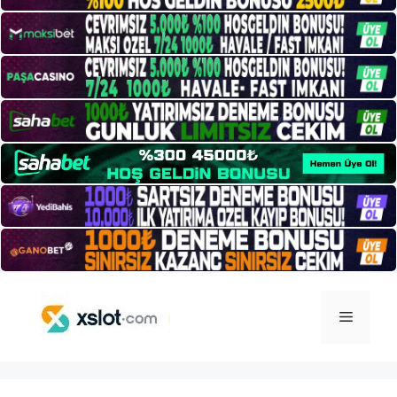
İçeriğe
atla
Menü