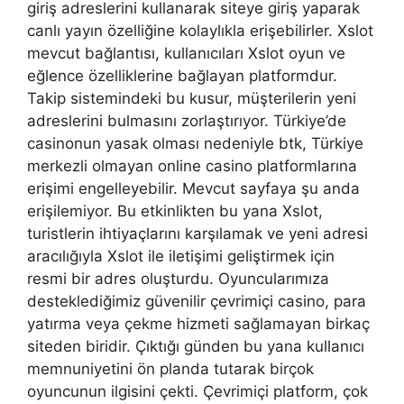
giriş adreslerini kullanarak siteye giriş yaparak
canlı yayın özelliğine kolaylıkla erişebilirler. Xslot
mevcut bağlantısı, kullanıcıları Xslot oyun ve
eğlence özelliklerine bağlayan platformdur.
Takip sistemindeki bu kusur, müşterilerin yeni
adreslerini bulmasını zorlaştırıyor. Türkiye’de
casinonun yasak olması nedeniyle btk, Türkiye
merkezli olmayan online casino platformlarına
erişimi engelleyebilir. Mevcut sayfaya şu anda
erişilemiyor. Bu etkinlikten bu yana Xslot,
turistlerin ihtiyaçlarını karşılamak ve yeni adresi
aracılığıyla Xslot ile iletişimi geliştirmek için
resmi bir adres oluşturdu. Oyuncularımıza
desteklediğimiz güvenilir çevrimiçi casino, para
yatırma veya çekme hizmeti sağlamayan birkaç
siteden biridir. Çıktığı günden bu yana kullanıcı
memnuniyetini ön planda tutarak birçok
oyuncunun ilgisini çekti. Çevrimiçi platform, çok