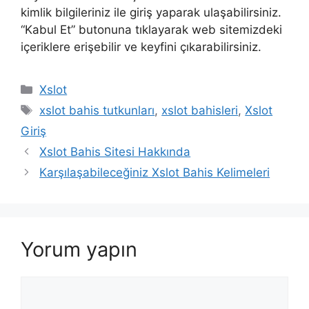
kimlik bilgileriniz ile giriş yaparak ulaşabilirsiniz.
“Kabul Et” butonuna tıklayarak web sitemizdeki
içeriklere erişebilir ve keyfini çıkarabilirsiniz.
Kategoriler
Xslot
Etiketler
xslot bahis tutkunları
,
xslot bahisleri
,
Xslot
Giriş
Xslot Bahis Sitesi Hakkında
Karşılaşabileceğiniz Xslot Bahis Kelimeleri
Yorum yapın
Yorum