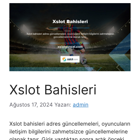
Xslot Bahisleri
Ağustos 17, 2024
Yazarı:
admin
Xslot bahisleri adres güncellemeleri, oyuncuların
iletişim bilgilerini zahmetsizce güncellemelerine
olanak tanır. Giriş yaptıktan sonra artık önceki