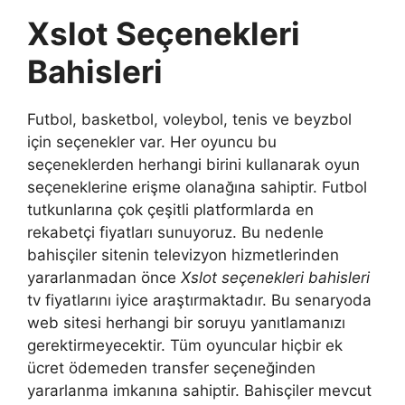
Xslot Seçenekleri
Bahisleri
Futbol, ​​basketbol, ​​voleybol, tenis ve beyzbol
için seçenekler var. Her oyuncu bu
seçeneklerden herhangi birini kullanarak oyun
seçeneklerine erişme olanağına sahiptir. Futbol
tutkunlarına çok çeşitli platformlarda en
rekabetçi fiyatları sunuyoruz. Bu nedenle
bahisçiler sitenin televizyon hizmetlerinden
yararlanmadan önce
Xslot seçenekleri bahisleri
tv fiyatlarını iyice araştırmaktadır. Bu senaryoda
web sitesi herhangi bir soruyu yanıtlamanızı
gerektirmeyecektir. Tüm oyuncular hiçbir ek
ücret ödemeden transfer seçeneğinden
yararlanma imkanına sahiptir. Bahisçiler mevcut