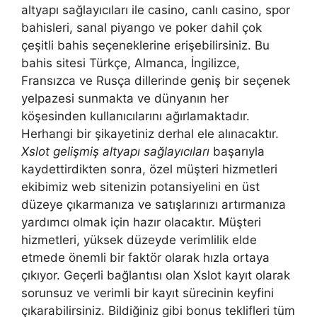
altyapı sağlayıcıları ile casino, canlı casino, spor
bahisleri, sanal piyango ve poker dahil çok
çeşitli bahis seçeneklerine erişebilirsiniz. Bu
bahis sitesi Türkçe, Almanca, İngilizce,
Fransızca ve Rusça dillerinde geniş bir seçenek
yelpazesi sunmakta ve dünyanın her
köşesinden kullanıcılarını ağırlamaktadır.
Herhangi bir şikayetiniz derhal ele alınacaktır.
Xslot gelişmiş altyapı sağlayıcıları
başarıyla
kaydettirdikten sonra, özel müşteri hizmetleri
ekibimiz web sitenizin potansiyelini en üst
düzeye çıkarmanıza ve satışlarınızı artırmanıza
yardımcı olmak için hazır olacaktır. Müşteri
hizmetleri, yüksek düzeyde verimlilik elde
etmede önemli bir faktör olarak hızla ortaya
çıkıyor. Geçerli bağlantısı olan Xslot kayıt olarak
sorunsuz ve verimli bir kayıt sürecinin keyfini
çıkarabilirsiniz. Bildiğiniz gibi bonus teklifleri tüm