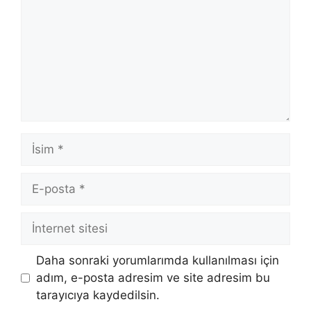
İsim
E-
posta
İnternet
sitesi
Daha sonraki yorumlarımda kullanılması için
adım, e-posta adresim ve site adresim bu
tarayıcıya kaydedilsin.