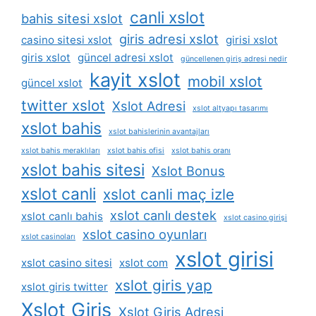
canli xslot
bahis sitesi xslot
giris adresi xslot
casino sitesi xslot
girisi xslot
giris xslot
güncel adresi xslot
güncellenen giriş adresi nedir
kayit xslot
mobil xslot
güncel xslot
twitter xslot
Xslot Adresi
xslot altyapı tasarımı
xslot bahis
xslot bahislerinin avantajları
xslot bahis meraklıları
xslot bahis ofisi
xslot bahis oranı
xslot bahis sitesi
Xslot Bonus
xslot canli
xslot canli maç izle
xslot canlı destek
xslot canlı bahis
xslot casino girişi
xslot casino oyunları
xslot casinoları
xslot girisi
xslot casino sitesi
xslot com
xslot giris yap
xslot giris twitter
Xslot Giriş
Xslot Giriş Adresi