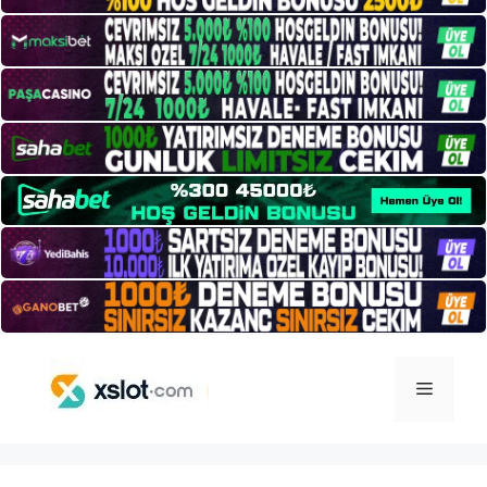
İçeriğe
atla
Menü