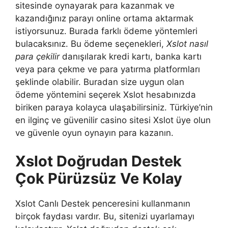
sitesinde oynayarak para kazanmak ve
kazandığınız parayı online ortama aktarmak
istiyorsunuz. Burada farklı ödeme yöntemleri
bulacaksınız. Bu ödeme seçenekleri,
Xslot nasıl
para çekilir
danışılarak kredi kartı, banka kartı
veya para çekme ve para yatırma platformları
şeklinde olabilir. Buradan size uygun olan
ödeme yöntemini seçerek Xslot hesabınızda
biriken paraya kolayca ulaşabilirsiniz. Türkiye’nin
en ilginç ve güvenilir casino sitesi Xslot üye olun
ve güvenle oyun oynayın para kazanın.
Xslot Doğrudan Destek
Çok Pürüzsüz Ve Kolay
Xslot Canlı Destek penceresini kullanmanın
birçok faydası vardır. Bu, sitenizi uyarlamayı