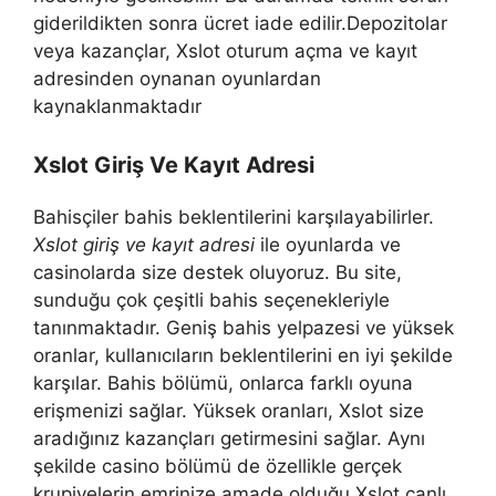
giderildikten sonra ücret iade edilir.Depozitolar
veya kazançlar, Xslot oturum açma ve kayıt
adresinden oynanan oyunlardan
kaynaklanmaktadır
Xslot Giriş Ve Kayıt Adresi
Bahisçiler bahis beklentilerini karşılayabilirler.
Xslot giriş ve kayıt adresi
ile oyunlarda ve
casinolarda size destek oluyoruz. Bu site,
sunduğu çok çeşitli bahis seçenekleriyle
tanınmaktadır. Geniş bahis yelpazesi ve yüksek
oranlar, kullanıcıların beklentilerini en iyi şekilde
karşılar. Bahis bölümü, onlarca farklı oyuna
erişmenizi sağlar. Yüksek oranları, Xslot size
aradığınız kazançları getirmesini sağlar. Aynı
şekilde casino bölümü de özellikle gerçek
krupiyelerin emrinize amade olduğu Xslot canlı