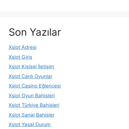
Son Yazılar
Xslot Adresi
Xslot Giriş
Xslot Kişisel İletişim
Xslot Canlı Oyunlar
Xslot Casino Eğlencesi
Xslot Oyun Bahisleri
Xslot Türkiye Bahisleri
Xslot Sanal Bahisler
Xslot Yasal Durum