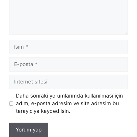
İsim
E-
posta
İnternet
sitesi
Daha sonraki yorumlarımda kullanılması için
adım, e-posta adresim ve site adresim bu
tarayıcıya kaydedilsin.