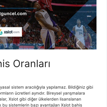
his Oranları
 yasal sistem aracılığıyla yapılamaz. Bildiğiniz gibi
mların ücretleri aynıdır. Bireysel yarışmalara
r, Xslot gibi diğer ülkelerden lisanslanan
 bu sistemlerin bazı avantajları Xslot bahis