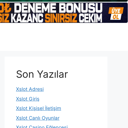
Son Yazılar
Xslot Adresi
Xslot Giriş
Xslot Kişisel İletişim
Xslot Canlı Oyunlar
Xslot Casino Eğlencesi