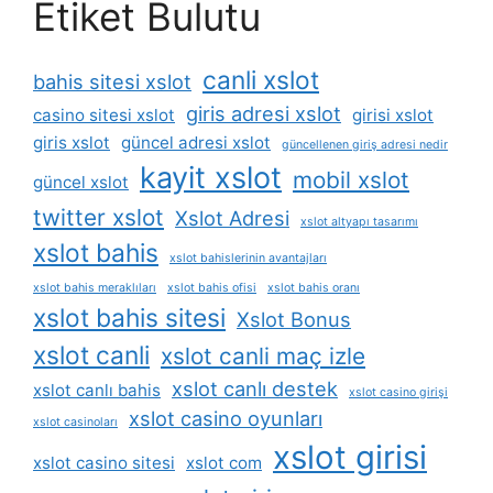
Etiket Bulutu
canli xslot
bahis sitesi xslot
giris adresi xslot
casino sitesi xslot
girisi xslot
giris xslot
güncel adresi xslot
güncellenen giriş adresi nedir
kayit xslot
mobil xslot
güncel xslot
twitter xslot
Xslot Adresi
xslot altyapı tasarımı
xslot bahis
xslot bahislerinin avantajları
xslot bahis meraklıları
xslot bahis ofisi
xslot bahis oranı
xslot bahis sitesi
Xslot Bonus
xslot canli
xslot canli maç izle
xslot canlı destek
xslot canlı bahis
xslot casino girişi
xslot casino oyunları
xslot casinoları
xslot girisi
xslot casino sitesi
xslot com