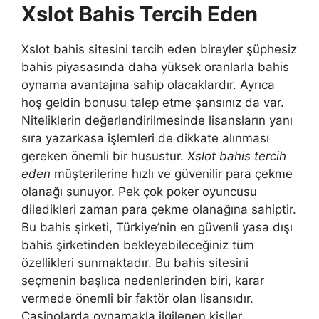
Xslot Bahis Tercih Eden
Xslot bahis sitesini tercih eden bireyler şüphesiz
bahis piyasasında daha yüksek oranlarla bahis
oynama avantajına sahip olacaklardır. Ayrıca
hoş geldin bonusu talep etme şansınız da var.
Niteliklerin değerlendirilmesinde lisansların yanı
sıra yazarkasa işlemleri de dikkate alınması
gereken önemli bir husustur.
Xslot bahis tercih
eden
müşterilerine hızlı ve güvenilir para çekme
olanağı sunuyor. Pek çok poker oyuncusu
diledikleri zaman para çekme olanağına sahiptir.
Bu bahis şirketi, Türkiye’nin en güvenli yasa dışı
bahis şirketinden bekleyebileceğiniz tüm
özellikleri sunmaktadır. Bu bahis sitesini
seçmenin başlıca nedenlerinden biri, karar
vermede önemli bir faktör olan lisansıdır.
Casinolarda oynamakla ilgilenen kişiler,