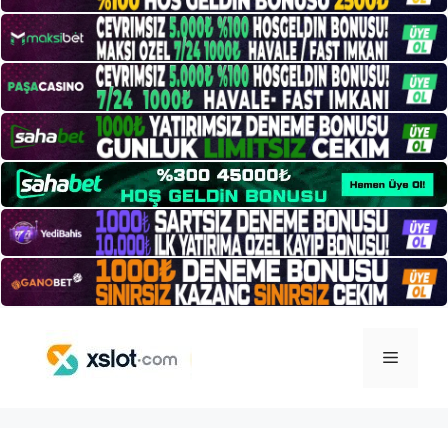
İçeriğe
atla
Menü