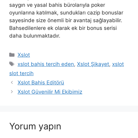
saygın ve yasal bahis bürolarıyla poker
oyunlarına katılmak, sundukları cazip bonuslar
sayesinde size önemli bir avantaj sağlayabilir.
Bahsedilenlere ek olarak ek bir bonus serisi
daha bulunmaktadır.
Kategoriler
Xslot
Etiketler
xslot bahis tercih eden
,
Xslot Şikayet
,
xslot
slot tercih
Xslot Bahis Editörü
Xslot Güvenilir Mi Ekibimiz
Yorum yapın