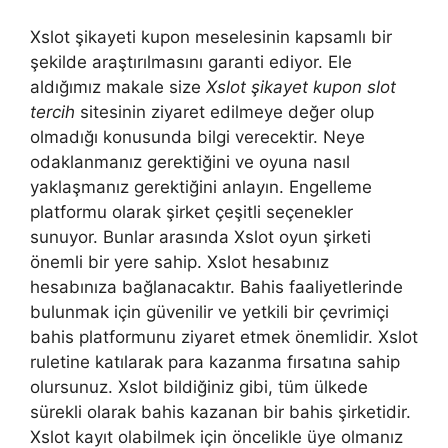
Xslot şikayeti kupon meselesinin kapsamlı bir
şekilde araştırılmasını garanti ediyor. Ele
aldığımız makale size
Xslot şikayet kupon slot
tercih
sitesinin ziyaret edilmeye değer olup
olmadığı konusunda bilgi verecektir. Neye
odaklanmanız gerektiğini ve oyuna nasıl
yaklaşmanız gerektiğini anlayın. Engelleme
platformu olarak şirket çeşitli seçenekler
sunuyor. Bunlar arasında Xslot oyun şirketi
önemli bir yere sahip. Xslot hesabınız
hesabınıza bağlanacaktır. Bahis faaliyetlerinde
bulunmak için güvenilir ve yetkili bir çevrimiçi
bahis platformunu ziyaret etmek önemlidir. Xslot
ruletine katılarak para kazanma fırsatına sahip
olursunuz. Xslot bildiğiniz gibi, tüm ülkede
sürekli olarak bahis kazanan bir bahis şirketidir.
Xslot kayıt olabilmek için öncelikle üye olmanız