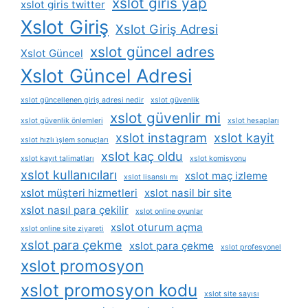
xslot giris yap
xslot giris twitter
Xslot Giriş
Xslot Giriş Adresi
xslot güncel adres
Xslot Güncel
Xslot Güncel Adresi
xslot güncellenen giriş adresi nedir
xslot güvenlik
xslot güvenlir mi
xslot güvenlik önlemleri
xslot hesapları
xslot instagram
xslot kayit
xslot hızlı i̇şlem sonuçları
xslot kaç oldu
xslot kayıt talimatları
xslot komisyonu
xslot kullanıcıları
xslot maç izleme
xslot lisanslı mı
xslot müşteri hizmetleri
xslot nasil bir site
xslot nasıl para çekilir
xslot online oyunlar
xslot oturum açma
xslot online site ziyareti
xslot para çekme
xslot para çekme
xslot profesyonel
xslot promosyon
xslot promosyon kodu
xslot site sayısı