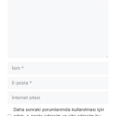
Yorum
İsim
E-
posta
İnternet
sitesi
Daha sonraki yorumlarımda kullanılması için
adım, e-posta adresim ve site adresim bu