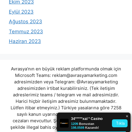
Ekim 2023
Eylül 2023
Ağustos 2023
Temmuz 2023
Haziran 2023
Avrasya'nın en büyük reklam platformunda olmak için
Microsoft Teams:
reklam@avrasyamarketing.com
adresimizden veya Telegram: @Avrasyamarketing
adresimizden irtibat kurabilirsiniz. (Tek iletişim
adreslerimiz teams / telegram ve mail adresimizdir.
Harici hiçbir iletişim adresimiz bulunmamaktadır.
Lütfen itibar etmeyiniz.) Türkiye yasalarına göre 7258
sayılı kanun uyarınca yasa dışı bahis oynamanın
cezaları mevcuttur. Şu an bulunduğunuz site hiç bir
şekilde illegal bahis oyunları oynatmıyor ve oynamaya