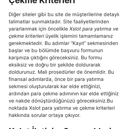
Çekme Kriterleri
Diğer siteler gibi bu site de müşterilerine detaylı
talimatlar sunmaktadır. Site faaliyetlerinden
yararlanmak için öncelikle
Xslot para yatırma ve
çekme kriterleri
üyelik işlemini tamamlamanız
gerekmektedir. Bu adımlar “Kayıt” sekmesinden
başlar ve bu bölümde başvuru formunun
karşınıza çıktığını göreceksiniz. Bu formu
eksiksiz ve doğru bir şekilde doldurarak
doldurunuz. Mali prosedürler de önemlidir. Bu
finansal adımlarda, önce bir para yatırma
sekmesi oluşturularak kar elde ettiğinizi,
ardından para çekme adımının kar elde ettiğiniz
ve nakde dönüştürdüğünüzü göreceksiniz.Bu
noktada Xslot para yatırma ve çekme kriterleri
hakkında sorular ortaya çıkıyor.