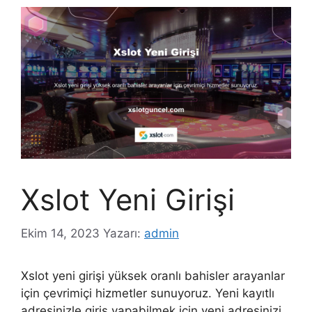
Xslot Yeni Girişi
Ekim 14, 2023
Yazarı:
admin
Xslot yeni girişi yüksek oranlı bahisler arayanlar
için çevrimiçi hizmetler sunuyoruz. Yeni kayıtlı
adresinizle giriş yapabilmek için yeni adresinizi