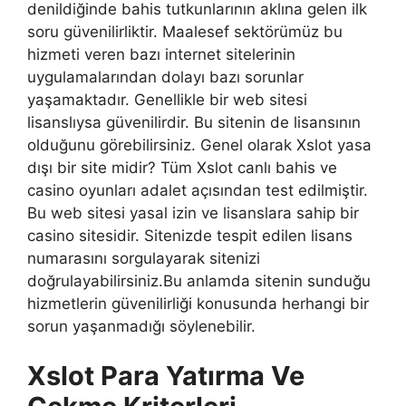
denildiğinde bahis tutkunlarının aklına gelen ilk
soru güvenilirliktir. Maalesef sektörümüz bu
hizmeti veren bazı internet sitelerinin
uygulamalarından dolayı bazı sorunlar
yaşamaktadır. Genellikle bir web sitesi
lisanslıysa güvenilirdir. Bu sitenin de lisansının
olduğunu görebilirsiniz. Genel olarak Xslot yasa
dışı bir site midir? Tüm Xslot canlı bahis ve
casino oyunları adalet açısından test edilmiştir.
Bu web sitesi yasal izin ve lisanslara sahip bir
casino sitesidir. Sitenizde tespit edilen lisans
numarasını sorgulayarak sitenizi
doğrulayabilirsiniz.Bu anlamda sitenin sunduğu
hizmetlerin güvenilirliği konusunda herhangi bir
sorun yaşanmadığı söylenebilir.
Xslot Para Yatırma Ve