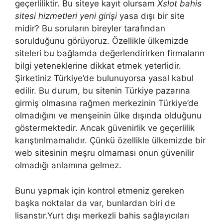
geçerliliktir. Bu siteye kayıt olursam
Xslot bahis
sitesi hizmetleri yeni girişi
yasa dışı bir site
midir? Bu soruların bireyler tarafından
sorulduğunu görüyoruz. Özellikle ülkemizde
siteleri bu bağlamda değerlendirirken firmaların
bilgi yeteneklerine dikkat etmek yeterlidir.
Şirketiniz Türkiye’de bulunuyorsa yasal kabul
edilir. Bu durum, bu sitenin Türkiye pazarına
girmiş olmasına rağmen merkezinin Türkiye’de
olmadığını ve menşeinin ülke dışında olduğunu
göstermektedir. Ancak güvenirlik ve geçerlilik
karıştırılmamalıdır. Çünkü özellikle ülkemizde bir
web sitesinin meşru olmaması onun güvenilir
olmadığı anlamına gelmez.
Bunu yapmak için kontrol etmeniz gereken
başka noktalar da var, bunlardan biri de
lisanstır.Yurt dışı merkezli bahis sağlayıcıları