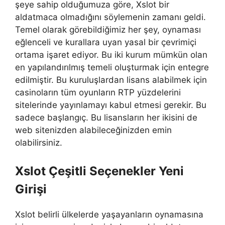
şeye sahip olduğumuza göre, Xslot bir
aldatmaca olmadığını söylemenin zamanı geldi.
Temel olarak görebildiğimiz her şey, oynaması
eğlenceli ve kurallara uyan yasal bir çevrimiçi
ortama işaret ediyor. Bu iki kurum mümkün olan
en yapılandırılmış temeli oluşturmak için entegre
edilmiştir. Bu kuruluşlardan lisans alabilmek için
casinoların tüm oyunların RTP yüzdelerini
sitelerinde yayınlamayı kabul etmesi gerekir. Bu
sadece başlangıç. Bu lisansların her ikisini de
web sitenizden alabileceğinizden emin
olabilirsiniz.
Xslot Çeşitli Seçenekler Yeni
Girişi
Xslot belirli ülkelerde yaşayanların oynamasına