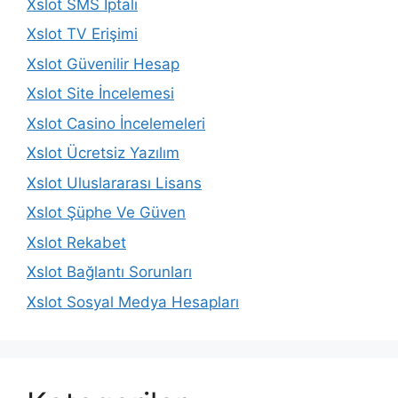
Xslot SMS İptali
Xslot TV Erişimi
Xslot Güvenilir Hesap
Xslot Site İncelemesi
Xslot Casino İncelemeleri
Xslot Ücretsiz Yazılım
Xslot Uluslararası Lisans
Xslot Şüphe Ve Güven
Xslot Rekabet
Xslot Bağlantı Sorunları
Xslot Sosyal Medya Hesapları