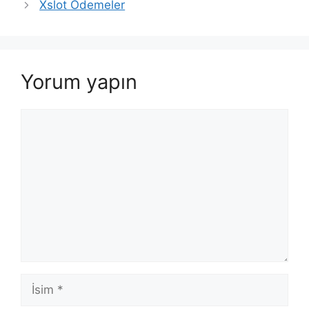
Xslot Ödemeler
Yorum yapın
Yorum
İsim