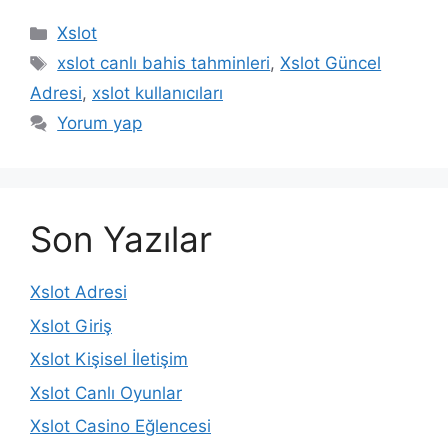
Kategoriler
Xslot
Etiketler
xslot canlı bahis tahminleri
,
Xslot Güncel
Adresi
,
xslot kullanıcıları
Yorum yap
Son Yazılar
Xslot Adresi
Xslot Giriş
Xslot Kişisel İletişim
Xslot Canlı Oyunlar
Xslot Casino Eğlencesi