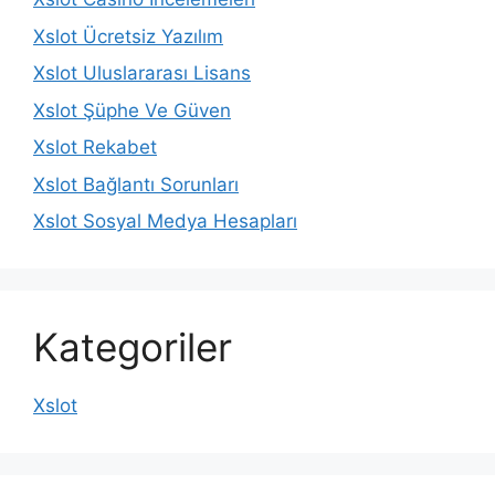
Xslot Ücretsiz Yazılım
Xslot Uluslararası Lisans
Xslot Şüphe Ve Güven
Xslot Rekabet
Xslot Bağlantı Sorunları
Xslot Sosyal Medya Hesapları
Kategoriler
Xslot