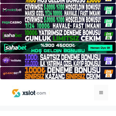
İçeriğe
atla
Menü