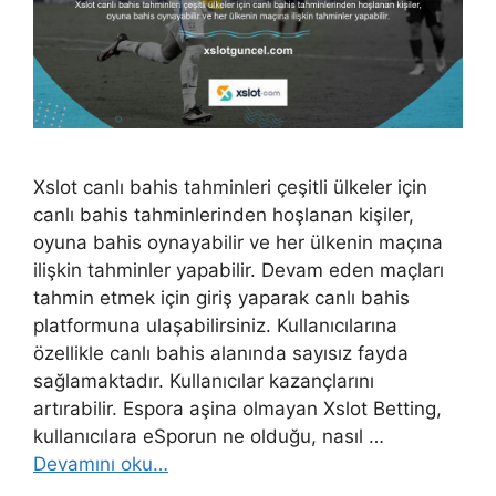
Xslot canlı bahis tahminleri çeşitli ülkeler için
canlı bahis tahminlerinden hoşlanan kişiler,
oyuna bahis oynayabilir ve her ülkenin maçına
ilişkin tahminler yapabilir. Devam eden maçları
tahmin etmek için giriş yaparak canlı bahis
platformuna ulaşabilirsiniz. Kullanıcılarına
özellikle canlı bahis alanında sayısız fayda
sağlamaktadır. Kullanıcılar kazançlarını
artırabilir. Espora aşina olmayan Xslot Betting,
kullanıcılara eSporun ne olduğu, nasıl …
Devamını oku…