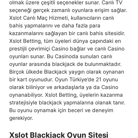
olmak üzere çeşitli seçenekler sunar. Canlı TV
seçeneği gerçek zamanlı oyunlara erişim sağlar.
Xslot Canlı Maç Hizmeti, kullanıcıların canlı
bahis yapmalarını ve daha fazla para
kazanmalarını sağlayan bir canlı bahis sitesidir.
Xslot Betting, tüm üyeleri dünya çapındaki en
prestijli çevrimiçi Casino bağlar ve canlı Casino
oyunları sunar. Bu Casinoda sunulan canlı
oyunlar arasında blackjack de bulunmaktadır.
Birçok ülkede Blackjack yaygın olarak oynanan
bir kart oyunudur. Oyun Türkiye’de 21 oyunu
olarak biliniyor ve arkadaşlarla ya da Casino
oynanabiliyor. Xslot Betting, üyelerin kazanma
stratejisiyle blackjack yapmalarına olanak tanır.
Bu oyunu oynamak için beceri ve deneyim
gerekiyor.
Xslot Blackjack Oyun Sitesi