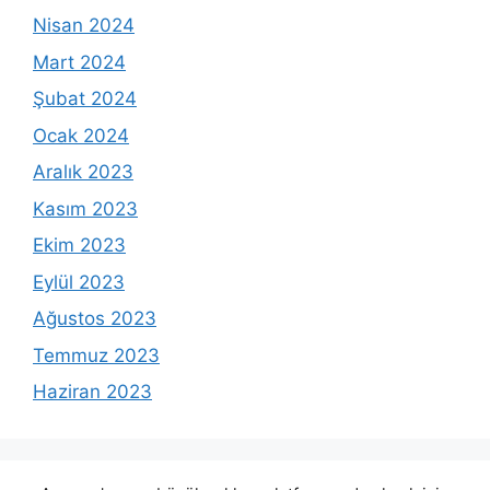
Nisan 2024
Mart 2024
Şubat 2024
Ocak 2024
Aralık 2023
Kasım 2023
Ekim 2023
Eylül 2023
Ağustos 2023
Temmuz 2023
Haziran 2023