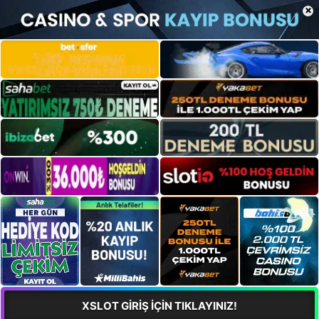
×
XSLOT GİRİŞ İÇİN TIKLAYINIZ!