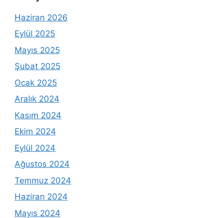
Haziran 2026
Eylül 2025
Mayıs 2025
Şubat 2025
Ocak 2025
Aralık 2024
Kasım 2024
Ekim 2024
Eylül 2024
Ağustos 2024
Temmuz 2024
Haziran 2024
Mayıs 2024