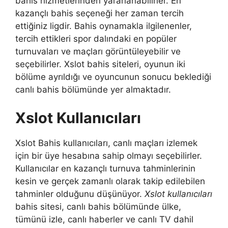
bahis hizmetlerinden yararlanabilirler. En
kazançlı bahis seçeneği her zaman tercih
ettiğiniz ligdir. Bahis oynamakla ilgilenenler,
tercih ettikleri spor dalındaki en popüler
turnuvaları ve maçları görüntüleyebilir ve
seçebilirler. Xslot bahis siteleri, oyunun iki
bölüme ayrıldığı ve oyuncunun sonucu beklediği
canlı bahis bölümünde yer almaktadır.
Xslot Kullanıcıları
Xslot Bahis kullanıcıları, canlı maçları izlemek
için bir üye hesabına sahip olmayı seçebilirler.
Kullanıcılar en kazançlı turnuva tahminlerinin
kesin ve gerçek zamanlı olarak takip edilebilen
tahminler olduğunu düşünüyor.
Xslot kullanıcıları
bahis sitesi, canlı bahis bölümünde ülke,
tümünü izle, canlı haberler ve canlı TV dahil