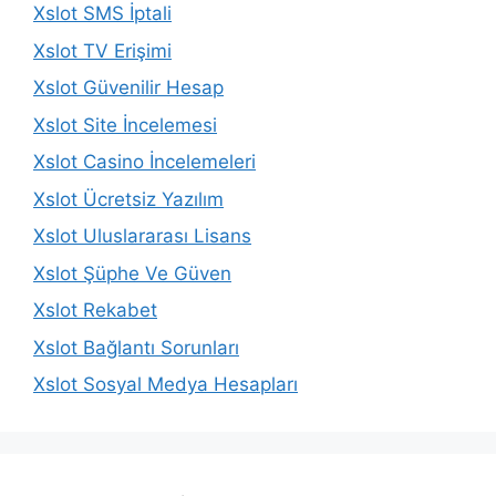
Xslot SMS İptali
Xslot TV Erişimi
Xslot Güvenilir Hesap
Xslot Site İncelemesi
Xslot Casino İncelemeleri
Xslot Ücretsiz Yazılım
Xslot Uluslararası Lisans
Xslot Şüphe Ve Güven
Xslot Rekabet
Xslot Bağlantı Sorunları
Xslot Sosyal Medya Hesapları