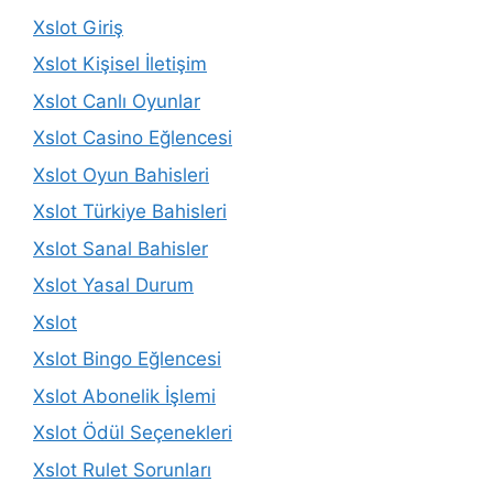
Xslot Giriş
Xslot Kişisel İletişim
Xslot Canlı Oyunlar
Xslot Casino Eğlencesi
Xslot Oyun Bahisleri
Xslot Türkiye Bahisleri
Xslot Sanal Bahisler
Xslot Yasal Durum
Xslot
Xslot Bingo Eğlencesi
Xslot Abonelik İşlemi
Xslot Ödül Seçenekleri
Xslot Rulet Sorunları