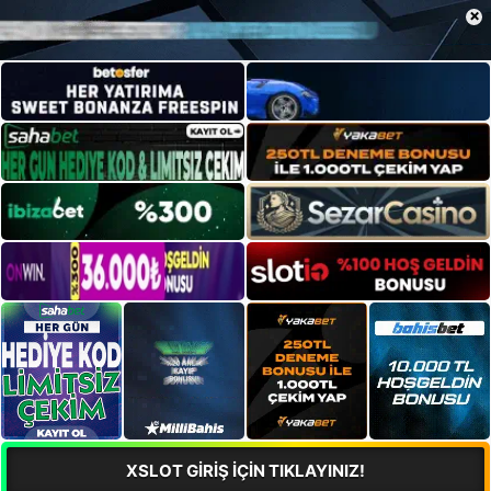
×
XSLOT GİRİŞ İÇİN TIKLAYINIZ!