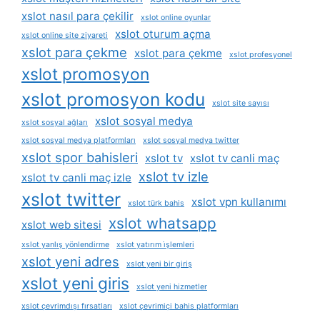
xslot nasıl para çekilir
xslot online oyunlar
xslot oturum açma
xslot online site ziyareti
xslot para çekme
xslot para çekme
xslot profesyonel
xslot promosyon
xslot promosyon kodu
xslot site sayısı
xslot sosyal medya
xslot sosyal ağları
xslot sosyal medya platformları
xslot sosyal medya twitter
xslot spor bahisleri
xslot tv
xslot tv canli maç
xslot tv izle
xslot tv canli maç izle
xslot twitter
xslot vpn kullanımı
xslot türk bahis
xslot whatsapp
xslot web sitesi
xslot yanlış yönlendirme
xslot yatırım i̇şlemleri
xslot yeni adres
xslot yeni bir giriş
xslot yeni giris
xslot yeni hizmetler
xslot çevrimdışı fırsatları
xslot çevrimiçi bahis platformları