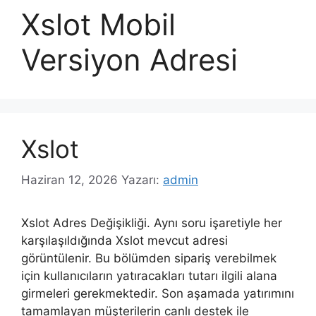
Xslot Mobil
Versiyon Adresi
Xslot
Haziran 12, 2026
Yazarı:
admin
Xslot Adres Değişikliği. Aynı soru işaretiyle her
karşılaşıldığında Xslot mevcut adresi
görüntülenir. Bu bölümden sipariş verebilmek
için kullanıcıların yatıracakları tutarı ilgili alana
girmeleri gerekmektedir. Son aşamada yatırımını
tamamlayan müşterilerin canlı destek ile