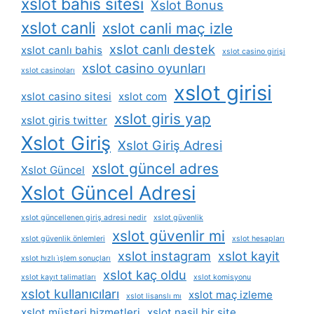
xslot bahis sitesi
Xslot Bonus
xslot canli
xslot canli maç izle
xslot canlı destek
xslot canlı bahis
xslot casino girişi
xslot casino oyunları
xslot casinoları
xslot girisi
xslot casino sitesi
xslot com
xslot giris yap
xslot giris twitter
Xslot Giriş
Xslot Giriş Adresi
xslot güncel adres
Xslot Güncel
Xslot Güncel Adresi
xslot güncellenen giriş adresi nedir
xslot güvenlik
xslot güvenlir mi
xslot güvenlik önlemleri
xslot hesapları
xslot instagram
xslot kayit
xslot hızlı i̇şlem sonuçları
xslot kaç oldu
xslot kayıt talimatları
xslot komisyonu
xslot kullanıcıları
xslot maç izleme
xslot lisanslı mı
xslot müşteri hizmetleri
xslot nasil bir site