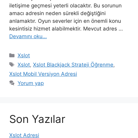
iletişime geçmesi yeterli olacaktır. Bu sorunun
amacı adresin neden sürekli değiştiğini
anlamaktır. Oyun severler için en önemli konu
kesintisiz hizmet alabilmektir. Mevcut adres …
Devamını oku…
Kategoriler
Xslot
Etiketler
Xslot
,
Xslot Blackjack Strateji Öğrenme
,
Xslot Mobil Versiyon Adresi
Yorum yap
Son Yazılar
Xslot Adresi