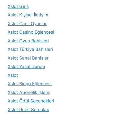
Xslot Giriş
Xslot Kişisel İletişim
Xslot Canlı Oyunlar
Xslot Casino Eğlencesi
Xslot Oyun Bahisleri
Xslot Türkiye Bahisleri
Xslot Sanal Bahisler
Xslot Yasal Durum
Xslot
Xslot Bingo Eğlencesi
Xslot Abonelik İşlemi
Xslot Ödül Seçenekleri
Xslot Rulet Sorunları