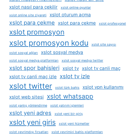
xslot nasıl para çekilir
xslot online oyunlar
xslot oturum açma
xslot online site ziyareti
xslot para çekme
xslot para çekme
xslot profesyonel
xslot promosyon
xslot promosyon kodu
xslot site sayısı
xslot sosyal medya
xslot sosyal ağları
xslot sosyal medya platformları
xslot sosyal medya twitter
xslot spor bahisleri
xslot tv
xslot tv canli maç
xslot tv izle
xslot tv canli maç izle
xslot twitter
xslot vpn kullanımı
xslot türk bahis
xslot whatsapp
xslot web sitesi
xslot yanlış yönlendirme
xslot yatırım i̇şlemleri
xslot yeni adres
xslot yeni bir giriş
xslot yeni giris
xslot yeni hizmetler
xslot çevrimdışı fırsatları
xslot çevrimiçi bahis platformları