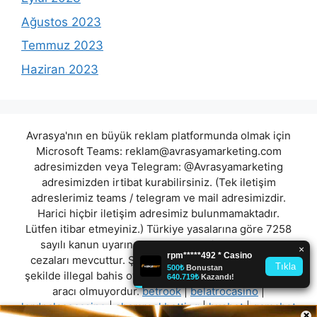
Ağustos 2023
Temmuz 2023
Haziran 2023
Avrasya'nın en büyük reklam platformunda olmak için
Microsoft Teams:
reklam@avrasyamarketing.com
adresimizden veya Telegram: @Avrasyamarketing
adresimizden irtibat kurabilirsiniz. (Tek iletişim
adreslerimiz teams / telegram ve mail adresimizdir.
Harici hiçbir iletişim adresimiz bulunmamaktadır.
Lütfen itibar etmeyiniz.) Türkiye yasalarına göre 7258
sayılı kanun uyarınca yasa dışı bahis oynamanın
cezaları mevcuttur. Şu an bulunduğunuz site hiç bir
şekilde illegal bahis oyunları oynatmıyor ve oynamaya
aracı olmuyordur.
betrook
|
belatrocasino
|
lordpalacecasino
|
shamrockbetting
|
husbet
|
gamabet
×