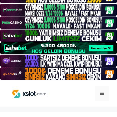
İçeriğe
atla
Menü