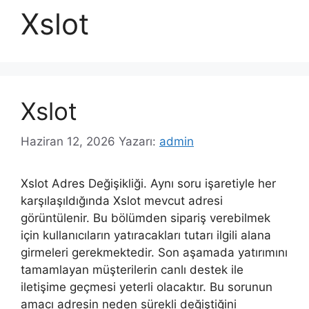
Xslot
Xslot
Haziran 12, 2026
Yazarı:
admin
Xslot Adres Değişikliği. Aynı soru işaretiyle her
karşılaşıldığında Xslot mevcut adresi
görüntülenir. Bu bölümden sipariş verebilmek
için kullanıcıların yatıracakları tutarı ilgili alana
girmeleri gerekmektedir. Son aşamada yatırımını
tamamlayan müşterilerin canlı destek ile
iletişime geçmesi yeterli olacaktır. Bu sorunun
amacı adresin neden sürekli değiştiğini